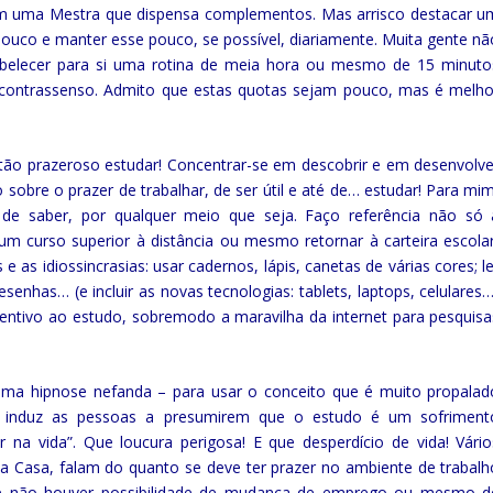
têm uma Mestra que dispensa complementos. Mas arrisco destacar u
uco e manter esse pouco, se possível, diariamente. Muita gente nã
abelecer para si uma rotina de meia hora ou mesmo de 15 minuto
um contrassenso. Admito que estas quotas sejam pouco, mas é melho
 tão prazeroso estudar! Concentrar-se em descobrir e em desenvolve
o sobre o prazer de trabalhar, de ser útil e até de… estudar! Para mim
de saber, por qualquer meio que seja. Faço referência não só 
um curso superior à distância ou mesmo retornar à carteira escolar
 as idiossincrasias: usar cadernos, lápis, canetas de várias cores; le
esenhas… (e incluir as novas tecnologias: tablets, laptops, celulares…
centivo ao estudo, sobremodo a maravilha da internet para pesquisa
uma hipnose nefanda – para usar o conceito que é muito propalad
 que induz as pessoas a presumirem que o estudo é um sofriment
 na vida”. Que loucura perigosa! E que desperdício de vida! Vário
ta Casa, falam do quanto se deve ter prazer no ambiente de trabalh
, se não houver possibilidade de mudança de emprego ou mesmo d