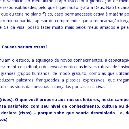
o sacrifício do meu último corpo físico foi a glorificação de minh
responsabilidades, pelo que fiquei muito grata a Deus. Não trocaria
 que eu teria no plano físico, caso permanecesse cativa à matéria po
tam minha partida, apesar de compreender que a reencarnação long
e Cá da Vida, posso fazer muito mais pelos meus amados e pela
e Causas seriam essas?
imulam o estudo, a aquisição de novos conhecimentos, a capacitaçã
escimento espiritual, o desenvolvimento das infraestruturas de ensin
 grandes grupos humanos, de modo gratuito, como as que utiliza
uzam palestras franqueadas a plateias expressivas, que traga
uais às vidas das pessoas alcançadas por tais iniciativas.
(risos). O que você proporia aos nossos leitores, neste campo
nta satisfeito com seu nível de conhecimento, cultura ou d
 declare (risos) – porque sabe que soaria desmiolado… e, d
sos)