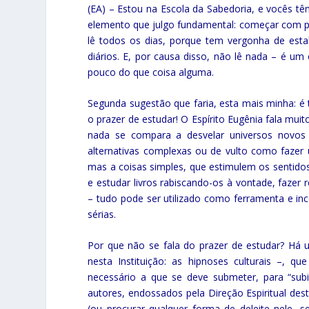
(EA) – Estou na Escola da Sabedoria, e vocês 
elemento que julgo fundamental: começar com po
lê todos os dias, porque tem vergonha de est
diários. E, por causa disso, não lê nada – é 
pouco do que coisa alguma.
Segunda sugestão que faria, esta mais minha: é
o prazer de estudar! O Espírito Eugênia fala muit
nada se compara a desvelar universos novos 
alternativas complexas ou de vulto como fazer 
mas a coisas simples, que estimulem os sentidos e
e estudar livros rabiscando-os à vontade, fazer r
– tudo pode ser utilizado como ferramenta e in
sérias.
Por que não se fala do prazer de estudar? Há 
nesta Instituição: as hipnoses culturais –,
necessário a que se deve submeter, para “subir
autores, endossados pela Direção Espiritual des
(ou procurar qualquer forma de deleite nele