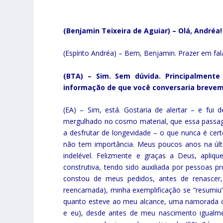
(Benjamin Teixeira de Aguiar) – Olá, Andréa
(Espírito Andréa) – Bem, Benjamin. Prazer em fa
(BTA) – Sim. Sem dúvida. Principalment
informação de que você conversaria breve
(EA) – Sim, está. Gostaria de alertar – e fui
mergulhado no cosmo material, que essa passag
a desfrutar de longevidade – o que nunca é cert
não tem importância. Meus poucos anos na úl
indelével. Felizmente e graças a Deus, apli
construtiva, tendo sido auxiliada por pessoas pr
constou de meus pedidos, antes de renascer
reencarnada), minha exemplificação se “resumiu” 
quanto esteve ao meu alcance, uma namorada c
e eu), desde antes de meu nascimento igualme