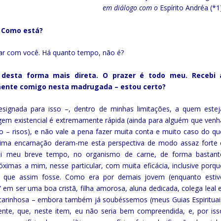
em diálogo com o
Espírito Andréa (*1
! Como está?
lar com você. Há quanto tempo, não é?
e desta forma mais direta. O prazer é todo meu. Recebi 
mente comigo nesta madrugada – estou certo?
 designada para isso –, dentro de minhas limitações, a quem estej
em existencial é extremamente rápida (ainda para alguém que venh
o – risos), e não vale a pena fazer muita conta e muito caso do qu
tima encarnação deram-me esta perspectiva de modo assaz forte 
quei meu breve tempo, no organismo de carne, de forma bastant
óximas a mim, nesse particular, com muita eficácia, inclusive porqu
, que assim fosse. Como era por demais jovem (enquanto estiv
em ser uma boa cristã, filha amorosa, aluna dedicada, colega leal e
arinhosa – embora também já soubéssemos (meus Guias Espirituai
nte, que, neste item, eu não seria bem compreendida, e, por iss