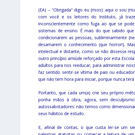
(EA) – “Obrigada” digo eu (risos): aqui o sou (
com você e os leitores do Instituto, já traze
inconscientemente como fuga ao que se pode 
sistemas de ensino. É mais do que sabido que 
condicionarem as pessoas, subliminarmente (ne
desamarem o conhecimento (que horror!). Mas
intelectual e distante, como se não dissesse re
outro princípio amiúde reforçado por esta Escola
adultos para nos reeducar, para administrar no
faz sentido sentir-se vítima de pais ou educa
que não tem hora para iniciar, porque nunca terá
Portanto, que cada um(a) crie seu próprio méto
ponha mãos à obra, agora, sem desculpismos 
autossabotadores: não temos como dimensionar 
seus hábitos de estudo.
E, afinal de contas, o que custa ler-se um sem
palestras gratuitas ou começar a leitura de um