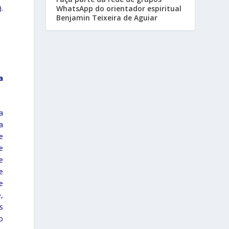
).
WhatsApp do orientador espiritual
Benjamin Teixeira de Aguiar
a
a
a
e
e
e
e
e
,
s
o