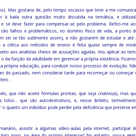
risos). Mas gostaria de, pelo tempo escasso que terei a me comunica
r à baila outra questão muito discutida na temática, e utilizad
e se deve fazer para compensar-se pelo problema. Refiro-me ao
são falhos e problemáticos, no domínio físico de vida, a ponto d
m sei se tão sutilmente assim), a não gostarem de estudar e até 
 a crítica aos métodos de ensino é feita quase sempre de mod
speito aos analistas cheios de acusações agudas. Vou aplicar ao tem
: o da função da adultidade em gerenciar a própria existência. Ficamo
ssa própria educação, para conduzir nosso processo de evolução. Nã
dores do passado, nem considerar tarde para recomeçar ou começar 
 fim!…
do, que não aceite fórmulas prontas, que seja criativo(a), mas qu
tolos… que são autodestrutivos, e, nesse âmbito, terrivelment
o quanto um indivíduo pode perder pela deficiência que preserve e
anário, assistir a algumas vídeo-aulas pela internet, participar d
 livro novo, na área do próprio interesse? No entanto, pouca gent