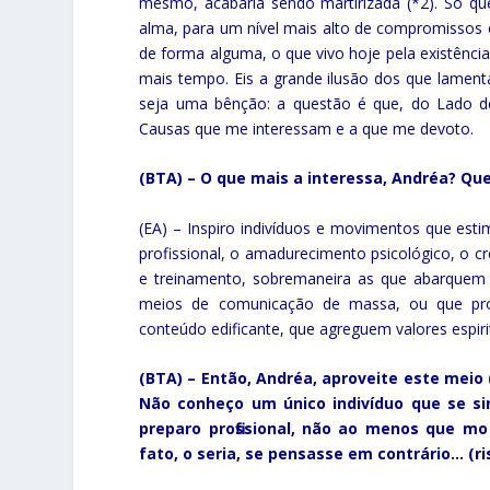
mesmo, acabaria sendo martirizada (*2). Só que 
alma, para um nível mais alto de compromissos e 
de forma alguma, o que vivo hoje pela existência
mais tempo. Eis a grande ilusão dos que lamen
seja uma bênção: a questão é que, do Lado d
Causas que me interessam e a que me devoto.
(BTA) – O que mais a interessa, Andréa? Qu
(EA) – Inspiro indivíduos e movimentos que est
profissional, o amadurecimento psicológico, o cr
e treinamento, sobremaneira as que abarquem
meios de comunicação de massa, ou que prod
conteúdo edificante, que agreguem valores espirit
(BTA) – Então, Andréa, aproveite este meio 
Não conheço um único indivíduo que se si
preparo profissional, não ao menos que mo
fato, o seria, se pensasse em contrário… (ri