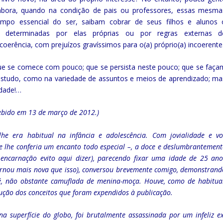
embora, quando na condição de pais ou professores, essas mesma
mpo essencial do ser, saibam cobrar de seus filhos e alunos 
is determinadas por elas próprias ou por regras externas d
oerência, com prejuízos gravíssimos para o(a) próprio(a) incoerente
 que se comece com pouco; que se persista neste pouco; que se faça
studo, como na variedade de assuntos e meios de aprendizado; ma
idade!…
cebido em 13 de março de 2012.)
lhe era habitual na infância e adolescência. Com jovialidade e vo
 lhe conferia um encanto todo especial –, a doce e deslumbrantement
 encarnação evito aqui dizer), parecendo fixar uma idade de 25 ano
arnou mais nova que isso), conversou brevemente comigo, demonstrand
é, não obstante camuflada de menina-moça. Houve, como de habitual
rução dos conceitos que foram expendidos à publicação.
na superfície do globo, foi brutalmente assassinada por um infeliz ex