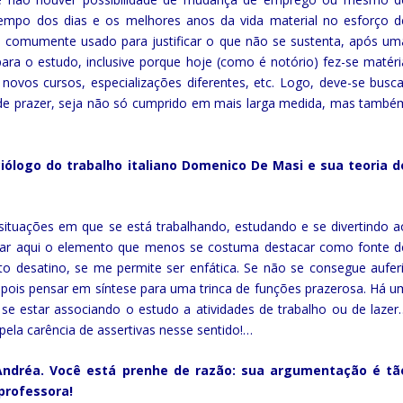
tempo dos dias e os melhores anos da vida material no esforço d
 é comumente usado para justificar o que não se sustenta, após um
ara o estudo, inclusive porque hoje (como é notório) fez-se matéri
 novos cursos, especializações diferentes, etc. Logo, deve-se busca
o de prazer, seja não só cumprido em mais larga medida, mas també
ciólogo do trabalho italiano Domenico De Masi e sua teoria d
situações em que se está trabalhando, estudando e se divertindo a
çar aqui o elemento que menos se costuma destacar como fonte d
o desatino, se me permite ser enfática. Se não se consegue auferi
epois pensar em síntese para uma trinca de funções prazerosa. Há u
 se estar associando o estudo a atividades de trabalho ou de lazer
pela carência de assertivas nesse sentido!…
Andréa. Você está prenhe de razão: sua argumentação é tã
professora!