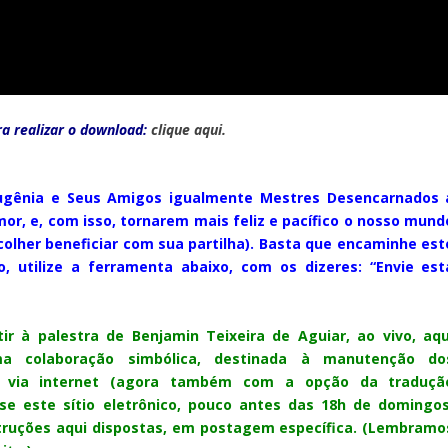
ra realizar o download:
clique aqui.
 Eugênia e Seus Amigos igualmente Mestres Desencarnados 
mor, e, com isso, tornarem
mais feliz e pacífico
o nosso mund
olher beneficiar com sua partilha). Basta que encaminhe est
o, utilize a ferramenta abaixo, com os dizeres: “Envie est
ir à palestra de Benjamin Teixeira de Aguiar, ao vivo, aqu
a colaboração simbólica, destinada à manutenção do
ão via internet (agora também com a opção da traduçã
sse este sítio eletrônico, pouco antes das 18h de domingo
nstruções aqui dispostas, em postagem específica. (Lembramo