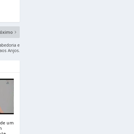
róximo
Sabedoria e
aos Anjos.
 de um
m
nte