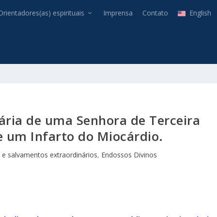
Orientadores(as) espirituais
Imprensa
Contato
English
nária de uma Senhora de Terceira
e um Infarto do Miocárdio.
 e salvamentos extraordinários
,
Endossos Divinos