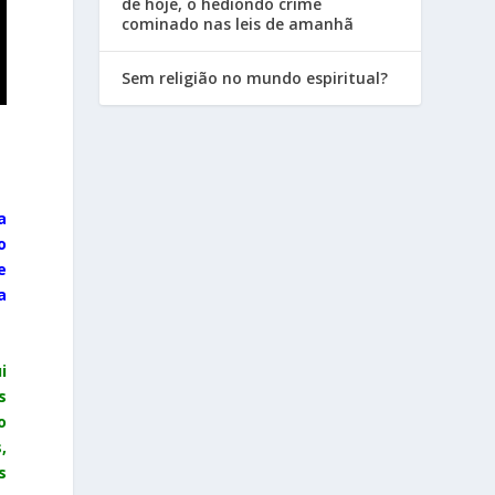
de hoje, o hediondo crime
cominado nas leis de amanhã
Sem religião no mundo espiritual?
a
o
e
a
i
s
o
s
,
s