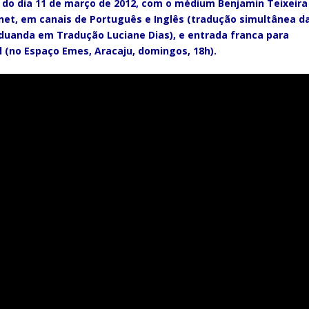
 do dia 11 de março de 2012,
com o médium Benjamin Teixeira
rnet, em canais de Português e Inglês (tradução simultânea d
uanda em Tradução Luciane Dias), e entrada franca para
l (no Espaço Emes, Aracaju, domingos, 18h).