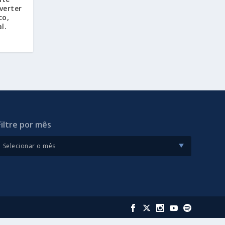
verter
co,
l.
Filtre por mês