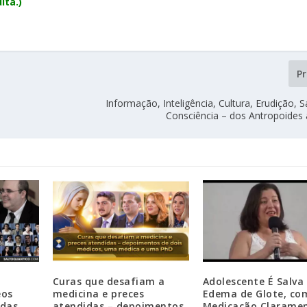
ita.)
P
Informação, Inteligência, Cultura, Erudição, 
Consciência – dos Antropoides 
Curas que desafiam a
Adolescente É Salva
eos
medicina e preces
Edema de Glote, co
 das
atendidas – depoimentos
Medicação Clarame