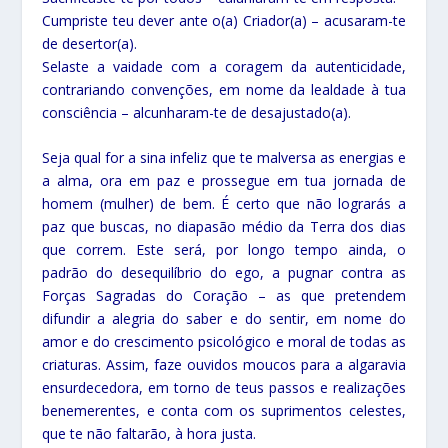
Cumpriste teu dever ante o(a) Criador(a) – acusaram-te
de desertor(a).
Selaste a vaidade com a coragem da autenticidade,
contrariando convenções, em nome da lealdade à tua
consciência – alcunharam-te de desajustado(a).
Seja qual for a sina infeliz que te malversa as energias e
a alma, ora em paz e prossegue em tua jornada de
homem (mulher) de bem. É certo que não lograrás a
paz que buscas, no diapasão médio da Terra dos dias
que correm. Este será, por longo tempo ainda, o
padrão do desequilíbrio do ego, a pugnar contra as
Forças Sagradas do Coração – as que pretendem
difundir a alegria do saber e do sentir, em nome do
amor e do crescimento psicológico e moral de todas as
criaturas. Assim, faze ouvidos moucos para a algaravia
ensurdecedora, em torno de teus passos e realizações
benemerentes, e conta com os suprimentos celestes,
que te não faltarão, à hora justa.