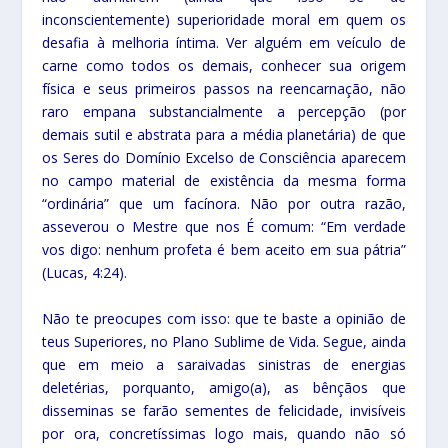
inconscientemente) superioridade moral em quem os
desafia à melhoria íntima. Ver alguém em veículo de
carne como todos os demais, conhecer sua origem
física e seus primeiros passos na reencarnação, não
raro empana substancialmente a percepção (por
demais sutil e abstrata para a média planetária) de que
os Seres do Domínio Excelso de Consciência aparecem
no campo material de existência da mesma forma
“ordinária” que um facínora. Não por outra razão,
asseverou o Mestre que nos É comum: “Em verdade
vos digo: nenhum profeta é bem aceito em sua pátria”
(Lucas, 4:24).
Não te preocupes com isso: que te baste a opinião de
teus Superiores, no Plano Sublime de Vida. Segue, ainda
que em meio a saraivadas sinistras de energias
deletérias, porquanto, amigo(a), as bênçãos que
disseminas se farão sementes de felicidade, invisíveis
por ora, concretíssimas logo mais, quando não só