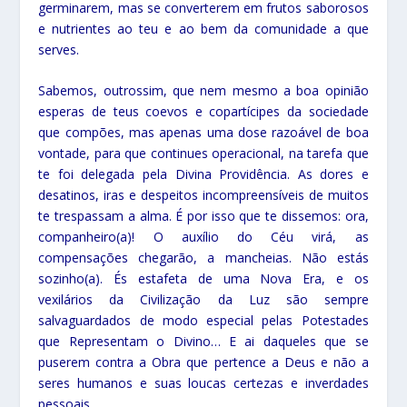
germinarem, mas se converterem em frutos saborosos
e nutrientes ao teu e ao bem da comunidade a que
serves.
Sabemos, outrossim, que nem mesmo a boa opinião
esperas de teus coevos e copartícipes da sociedade
que compões, mas apenas uma dose razoável de boa
vontade, para que continues operacional, na tarefa que
te foi delegada pela Divina Providência. As dores e
desatinos, iras e despeitos incompreensíveis de muitos
te trespassam a alma. É por isso que te dissemos: ora,
companheiro(a)! O auxílio do Céu virá, as
compensações chegarão, a mancheias. Não estás
sozinho(a). És estafeta de uma Nova Era, e os
vexilários da Civilização da Luz são sempre
salvaguardados de modo especial pelas Potestades
que Representam o Divino… E ai daqueles que se
puserem contra a Obra que pertence a Deus e não a
seres humanos e suas loucas certezas e inverdades
pessoais…