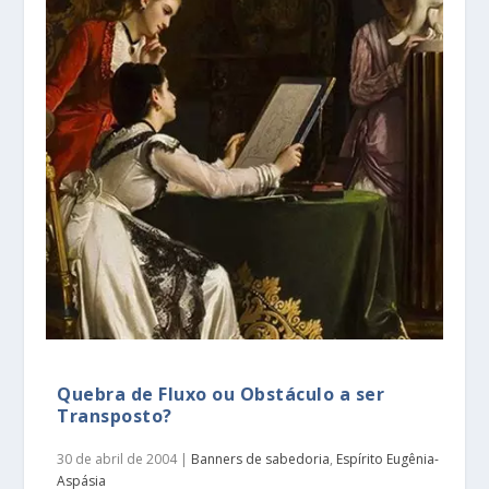
Quebra de Fluxo ou Obstáculo a ser
Transposto?
30 de abril de 2004
|
Banners de sabedoria
,
Espírito Eugênia-
Aspásia