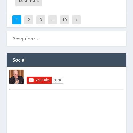
leia mais
1
2
3
…
10
Social