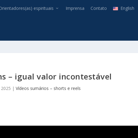
Orientadores(as) espirituais
Imprensa
Contato
English
 – igual valor incontestável
 2025
|
Vídeos sumários – shorts e reels