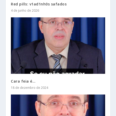
Red pills: v1ad1nh0s safados
4 de junho de 2026
Cara feia é…
18 de dezembro de 2024