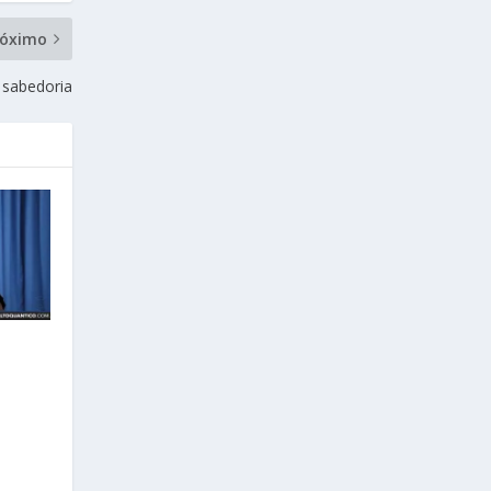
róximo
 sabedoria