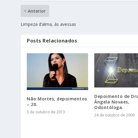
Anterior
Limpeza d’alma, às avessas
Posts Relacionados
Depoimento de Dra
Não Mortes, depoimentos
Ângela Novaes,
– 20.
Odontóloga.
5 de outubro de 2013
24 de outubro de 2009