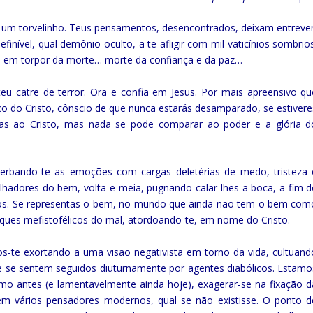
 um torvelinho. Teus pensamentos, desencontrados, deixam entrever
nível, qual demônio oculto, a te afligir com mil vaticínios sombrios
-te em torpor da morte… morte da confiança e da paz…
u catre de terror. Ora e confia em Jesus. Por mais apreensivo qu
ço do Cristo, cônscio de que nunca estarás desamparado, se estivere
ias ao Cristo, mas nada se pode comparar ao poder e a glória d
berbando-te as emoções com cargas deletérias de medo, tristeza 
hadores do bem, volta e meia, pugnando calar-lhes a boca, a fim d
os. Se representas o bem, no mundo que ainda não tem o bem com
ataques mefistofélicos do mal, atordoando-te, em nome do Cristo.
s-te exortando a uma visão negativista em torno da vida, cultuand
e se sentem seguidos diuturnamente por agentes diabólicos. Estamo
o antes (e lamentavelmente ainda hoje), exagerar-se na fixação d
em vários pensadores modernos, qual se não existisse. O ponto d