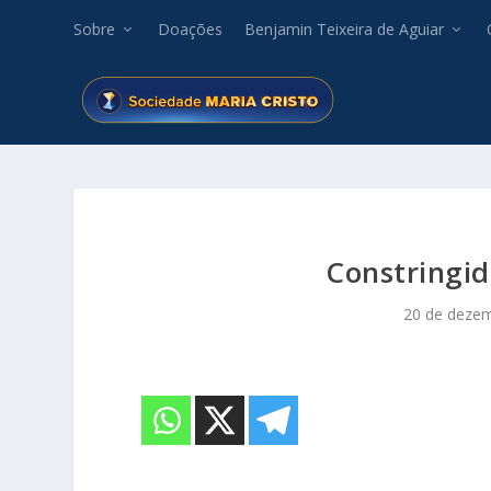
Sobre
Doações
Benjamin Teixeira de Aguiar
Constringid
20 de deze