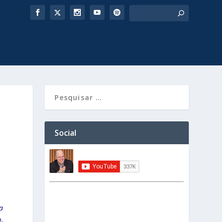
Social
a
.