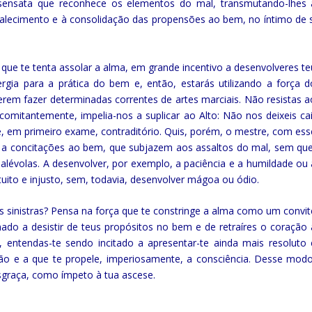
a sensata que reconhece os elementos do mal, transmutando-lhes 
talecimento e à consolidação das propensões ao bem, no íntimo de s
que te tenta assolar a alma, em grande incentivo a desenvolveres te
rgia para a prática do bem e, então, estarás utilizando a força d
rem fazer determinadas correntes de artes marciais. Não resistas a
comitantemente, impelia-nos a suplicar ao Alto: Não nos deixeis cai
e, em primeiro exame, contraditório. Quis, porém, o mestre, com ess
s a concitações ao bem, que subjazem aos assaltos do mal, sem que
évolas. A desenvolver, por exemplo, a paciência e a humildade ou 
tuito e injusto, sem, todavia, desenvolver mágoa ou ódio.
 sinistras? Pensa na força que te constringe a alma como um convit
ado a desistir de teus propósitos no bem e de retraíres o coração 
, entendas-te sendo incitado a apresentar-te ainda mais resoluto 
ação e a que te propele, imperiosamente, a consciência. Desse modo
sgraça, como ímpeto à tua ascese.