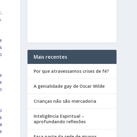
,
.
e
s
o
Mais recentes
Por que atravessamos crises de fé?
e
e
A genialidade gay de Oscar Wilde
o
Crianças não são mercadoria
o
Inteligência Espiritual –
s
aprofundando reflexões
a
e
Faça parte da rede de grupos