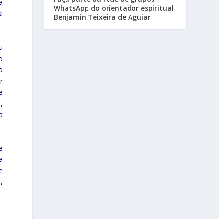
a
WhatsApp do orientador espiritual
i
Benjamin Teixeira de Aguiar
u
o
o
r
e
,
a
e
a
e
,