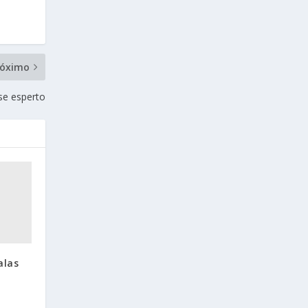
róximo
se esperto
alas