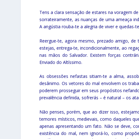
Tens a clara sensação de estares na voragem de
sorrateiramente, as nuanças de uma ameaça indefi
A angústia rouba-te a alegria de viver e quedas
Reergue-te, agora mesmo, prezado amigo, de te
estejas, entrega-te, incondicionalmente, ao rega
nas mãos do Salvador. Existem forças contrár
Enviado do Altíssimo.
As obsessões nefastas sitiam-te a alma, asso
desânimo. Os vetores do mal envolvem os trabal
poderem prosseguir em seus propósitos nefand
prevalência definida, sofrerás – é natural – os 
Não penses, porém, que ao dizer isso, estejamo
temores místicos, medievais, como daqueles qu
apenas apresentando um fato. Não se deve, com
existência do mal, nem ignorá-lo, como propõ