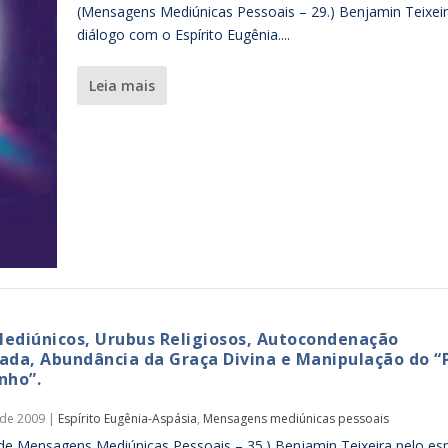
(Mensagens Mediúnicas Pessoais – 29.) Benjamin Teixei
diálogo com o Espírito Eugênia....
leia mais
ediúnicos, Urubus Religiosos, Autocondenação
ada, Abundância da Graça Divina e Manipulação do “
nho”.
 de 2009
|
Espírito Eugênia-Aspásia
,
Mensagens mediúnicas pessoais
 de Mensagens Mediúnicas Pessoais – 35.) Benjamin Teixeira pelo esp