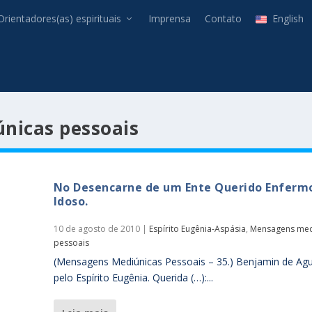
Orientadores(as) espirituais
Imprensa
Contato
English
nicas pessoais
No Desencarne de um Ente Querido Enferm
Idoso.
10 de agosto de 2010
|
Espírito Eugênia-Aspásia
,
Mensagens med
pessoais
(Mensagens Mediúnicas Pessoais – 35.) Benjamin de Agu
pelo Espírito Eugênia. Querida (…):...