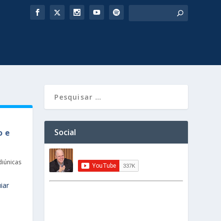
Social
o e
iúnicas
iar