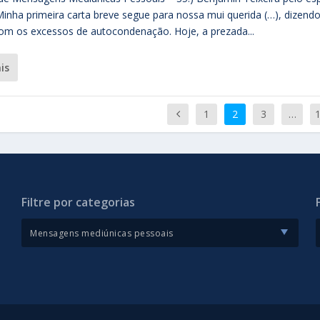
Minha primeira carta breve segue para nossa mui querida (…), dizendo
om os excessos de autocondenação. Hoje, a prezada...
ais
1
2
3
…
Filtre por categorias