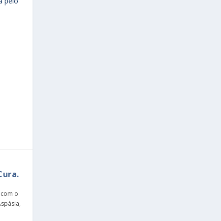
a pelo
Cura.
 com o
Aspásia
,