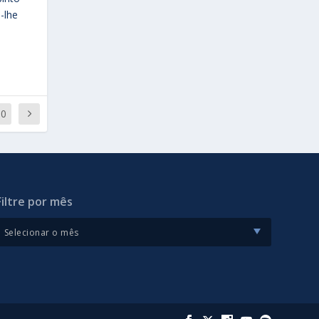
-lhe
10
Filtre por mês