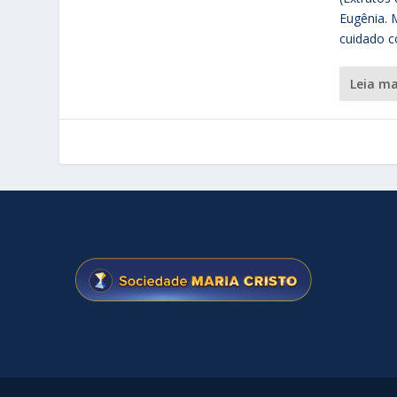
Eugênia. 
cuidado c
leia m