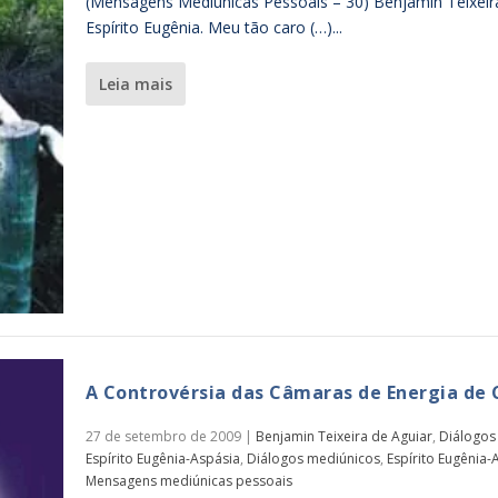
(Mensagens Mediúnicas Pessoais – 30) Benjamin Teixeir
Espírito Eugênia. Meu tão caro (…)...
leia mais
A Controvérsia das Câmaras de Energia de 
27 de setembro de 2009
|
Benjamin Teixeira de Aguiar
,
Diálogos
Espírito Eugênia-Aspásia
,
Diálogos mediúnicos
,
Espírito Eugênia-
Mensagens mediúnicas pessoais