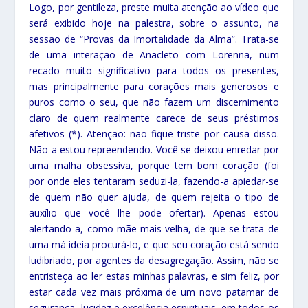
Logo, por gentileza, preste muita atenção ao vídeo que
será exibido hoje na palestra, sobre o assunto, na
sessão de “Provas da Imortalidade da Alma”. Trata-se
de uma interação de Anacleto com Lorenna, num
recado muito significativo para todos os presentes,
mas principalmente para corações mais generosos e
puros como o seu, que não fazem um discernimento
claro de quem realmente carece de seus préstimos
afetivos (*). Atenção: não fique triste por causa disso.
Não a estou repreendendo. Você se deixou enredar por
uma malha obsessiva, porque tem bom coração (foi
por onde eles tentaram seduzi-la, fazendo-a apiedar-se
de quem não quer ajuda, de quem rejeita o tipo de
auxílio que você lhe pode ofertar). Apenas estou
alertando-a, como mãe mais velha, de que se trata de
uma má ideia procurá-lo, e que seu coração está sendo
ludibriado, por agentes da desagregação. Assim, não se
entristeça ao ler estas minhas palavras, e sim feliz, por
estar cada vez mais próxima de um novo patamar de
segurança, lucidez e excelência espirituais, em todos os