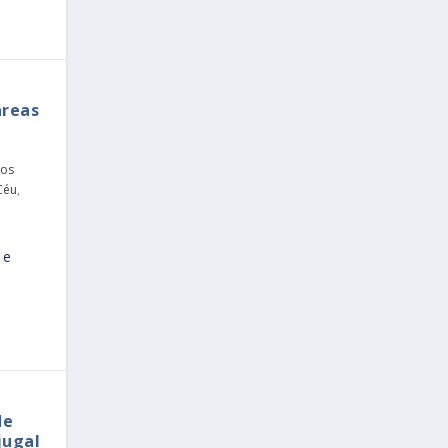
áreas
tos
Céu
,
o
 e
de
jugal