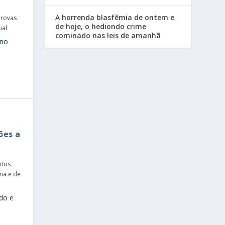
A horrenda blasfêmia de ontem e
Provas
de hoje, o hediondo crime
ual
cominado nas leis de amanhã
eno
ões a
ntos
ma e de
ado e