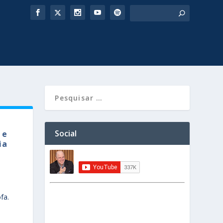
Social
 e
ia
fa.