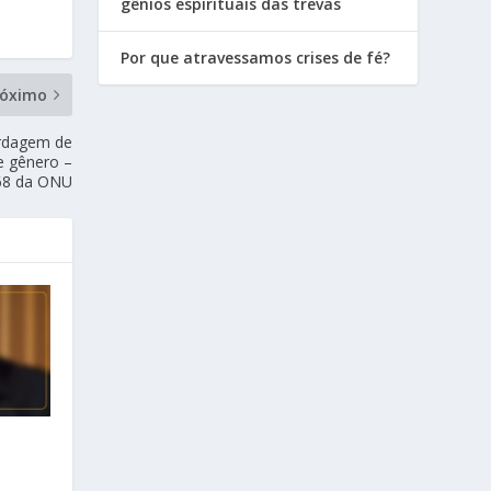
gênios espirituais das trevas
Por que atravessamos crises de fé?
róximo
ordagem de
e gênero –
68 da ONU