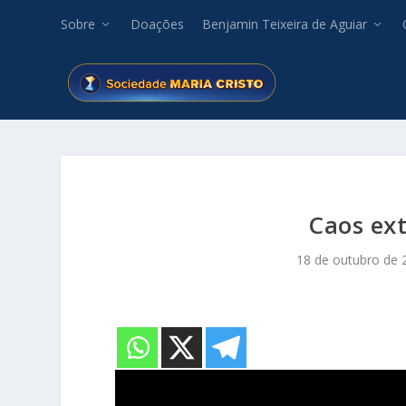
Sobre
Doações
Benjamin Teixeira de Aguiar
Caos ext
18 de outubro de 