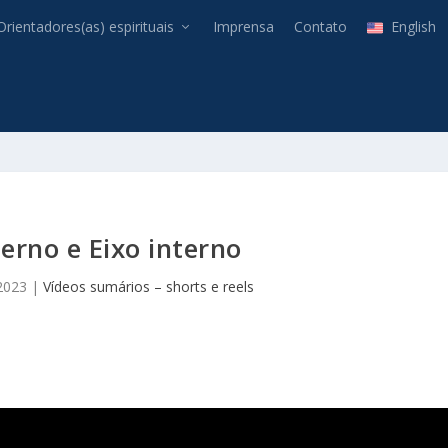
Orientadores(as) espirituais
Imprensa
Contato
English
erno e Eixo interno
2023
|
Vídeos sumários – shorts e reels