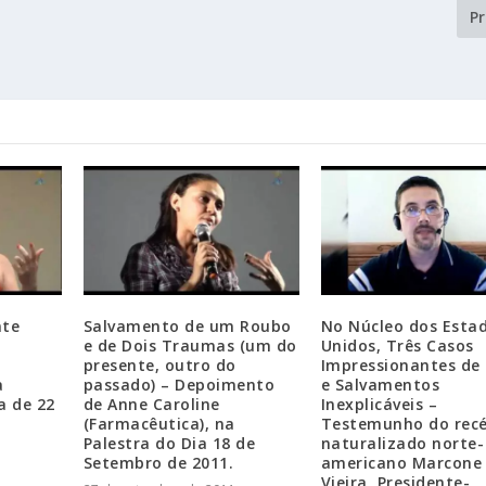
P
nte
Salvamento de um Roubo
No Núcleo dos Esta
e de Dois Traumas (um do
Unidos, Três Casos
presente, outro do
Impressionantes de
a
passado) – Depoimento
e Salvamentos
a de 22
de Anne Caroline
Inexplicáveis –
(Farmacêutica), na
Testemunho do rec
Palestra do Dia 18 de
naturalizado norte-
Setembro de 2011.
americano Marcone
Vieira, Presidente-