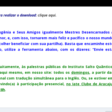
ra realizar o download:
clique aqui.
 Eugênia e Seus Amigos igualmente Mestres Desencarnados 
mor, e, com isso, tornarem
mais feliz e pacífico
o nosso mund
olher beneficiar com sua partilha). Basta que encaminhe est
o, utilize a ferramenta abaixo, com os dizeres: “Envie est
uitamente, às palestras públicas do Instituto Salto Quântico
, aqui mesmo, em nosso site: todos os
domingos
, a partir da
nal com tradução simultânea para o Inglês. Ou, se estiver e
vindo(a) à participação presencial,
no Iate Clube de Aracaj
18h
.