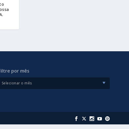
to
Nossa
A.
Filtre por mês