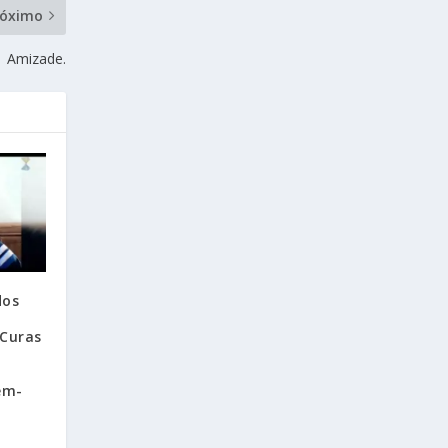
róximo
Amizade.
dos
 Curas
ém-