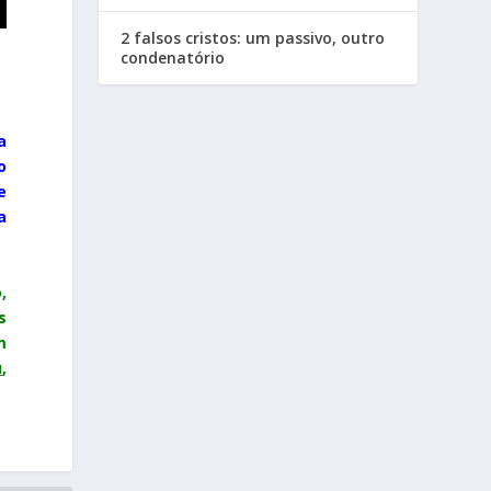
2 falsos cristos: um passivo, outro
condenatório
a
o
e
a
,
s
m
u
,