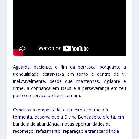
Aguarda, paciente, o fim da borrasca, porquanto a
tranquilidade deitar-se-á em torno e dentro de ti,
inelutavelmente, desde que mantenhas, vigilante e
firme, a confiança em Deus e a perseverança em teu
posto de serviço ao bem comum.
Conclusa a tempestade, ou mesmo em meio à
tormenta, observa que a Divina Bondade te oferta, em
bandeja de abundância, novas oportunidades de
recomeço, refazimento, reparação e transcendência.