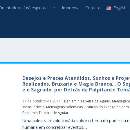
Orientadores(as) espirituais
Imprensa
Contato
English
Desejos e Preces Atendidos, Sonhos e Proje
Realizados, Bruxaria e Magia Branca… O Se
e o Sagrado, por Detrás da Palpitante Temá
17 de outubro de 2011
|
Benjamin Teixeira de Aguiar
,
Mensagen
inesquecíveis
,
Mensagens polêmicas
,
Práticas do Evangelho com
Benjamin Teixeira de Aguiar
Uma palestra revolucionária sobre o tema do poder da 
humana em concretizar eventos,...