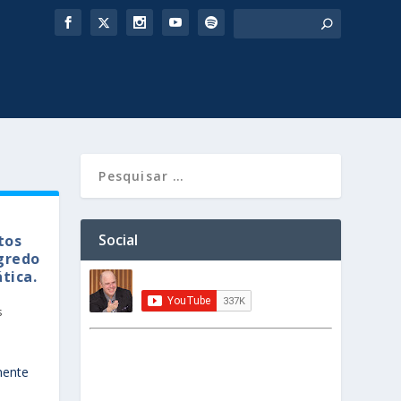
Social
tos
gredo
tica.
s
mente