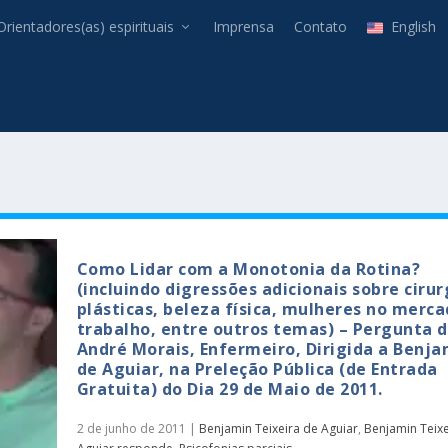
Orientadores(as) espirituais
Imprensa
Contato
English
Como Lidar com a Monotonia da Rotina?
(incluindo digressões adicionais sobre cirur
plásticas, beleza física, mulheres no merc
trabalho, entre outros temas) – Pergunta 
André Morais, Enfermeiro, Dirigida a Benja
de Aguiar, na Preleção Pública (de Entrada
Gratuita) do Dia 29 de Maio de 2011.
2 de junho de 2011
|
Benjamin Teixeira de Aguiar
,
Benjamin Teixe