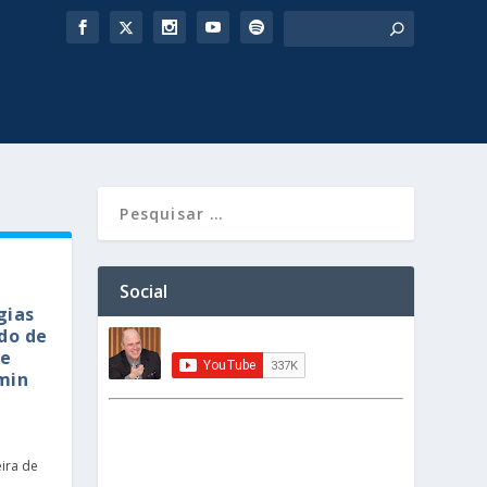
Social
gias
ado de
de
min
ira de