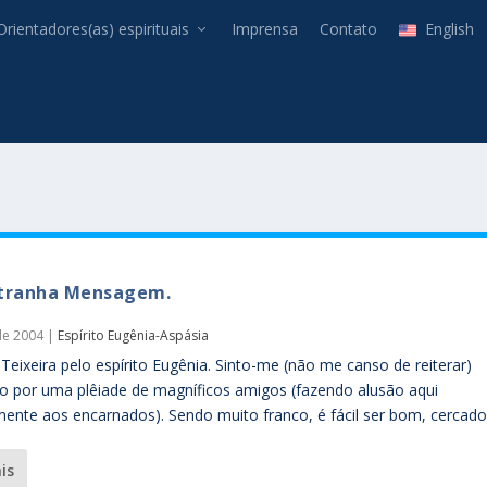
Orientadores(as) espirituais
Imprensa
Contato
English
tranha Mensagem.
de 2004
|
Espírito Eugênia-Aspásia
Teixeira pelo espírito Eugênia. Sinto-me (não me canso de reiterar)
 por uma plêiade de magníficos amigos (fazendo alusão aqui
mente aos encarnados). Sendo muito franco, é fácil ser bom, cercado 
ais