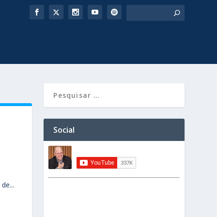
Social
de...