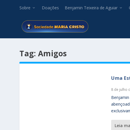
Sobre
Doações
Benjamin Teixeira de Aguiar
Tag:
Amigos
Uma Es
8 de julho 
Benjamin 
abençoado
exclusiva
leia m