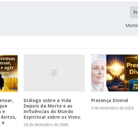
P
Mentir
Diálogo sobre a Vida
ensar,
Presença Divinal
Depois da Morte e as
 que
5 de novembro de 2024
Influências do Mundo
s e
Espiritual sobre os Vivos.
 êxitos,
 e
28 de dezembro de 2006