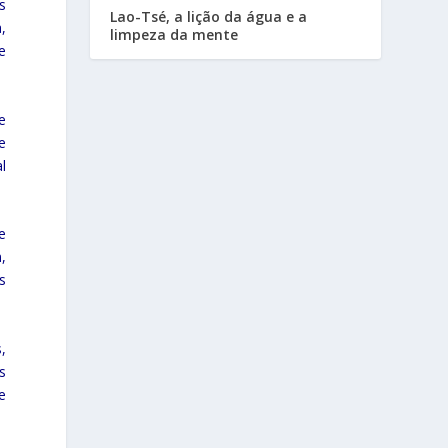
s
Lao-Tsé, a lição da água e a
,
limpeza da mente
e
e
e
l
e
,
s
,
s
e