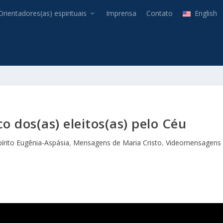
Orientadores(as) espirituais
Imprensa
Contato
English
o dos(as) eleitos(as) pelo Céu
pírito Eugênia-Aspásia
,
Mensagens de Maria Cristo
,
Videomensagens