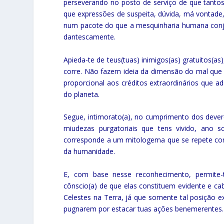
perseverando no posto de serviço de que tanto
que expressões de suspeita, dúvida, má vontade,
num pacote do que a mesquinharia humana conju
dantescamente.
Apieda-te de teus(tuas) inimigos(as) gratuitos(a
corre. Não fazem ideia da dimensão do mal que
proporcional aos créditos extraordinários que ad
do planeta.
Segue, intimorato(a), no cumprimento dos dever
miudezas purgatoriais que tens vivido, ano 
corresponde a um mitologema que se repete com 
da humanidade.
E, com base nesse reconhecimento, permite-t
cônscio(a) de que elas constituem evidente e ca
Celestes na Terra, já que somente tal posição 
pugnarem por estacar tuas ações benemerentes.