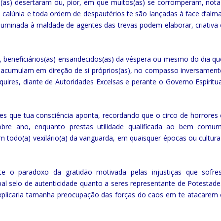
s(as) desertaram ou, pior, em que muitos(as) se corromperam, nota
 calúnia e toda ordem de despautérios te são lançadas à face d’alma
minada à maldade de agentes das trevas podem elaborar, criativa 
s), beneficiários(as) ensandecidos(as) da véspera ou mesmo do dia qu
 acumulam em direção de si próprios(as), no compasso inversament
quires, diante de Autoridades Excelsas e perante o Governo Espiritua
es que tua consciência aponta, recordando que o circo de horrores 
sobre ano, enquanto prestas utilidade qualificada ao bem comum
todo(a) vexilário(a) da vanguarda, em quaisquer épocas ou cultura
e o paradoxo da gratidão motivada pelas injustiças que sofres
bal selo de autenticidade quanto a seres representante de Potestade
explicaria tamanha preocupação das forças do caos em te atacarem 