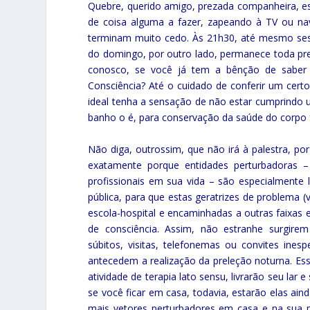
Quebre, querido amigo, prezada companheira, est
de coisa alguma a fazer, zapeando à TV ou nav
terminam muito cedo. Às 21h30, até mesmo ses
do domingo, por outro lado, permanece toda pre
conosco, se você já tem a bênção de sabe
Consciência? Até o cuidado de conferir um cer
ideal tenha a sensação de não estar cumprindo
banho o é, para conservação da saúde do corpo fi
Não diga, outrossim, que não irá à palestra, p
exatamente porque entidades perturbadoras – 
profissionais em sua vida – são especialmente
pública, para que estas geratrizes de problema 
escola-hospital e encaminhadas a outras faixas e i
de consciência. Assim, não estranhe surgirem 
súbitos, visitas, telefonemas ou convites in
antecedem a realização da preleção noturna. 
atividade de terapia lato sensu, livrarão seu l
se você ficar em casa, todavia, estarão elas aind
mais vetores perturbadores em casa e na sua pr