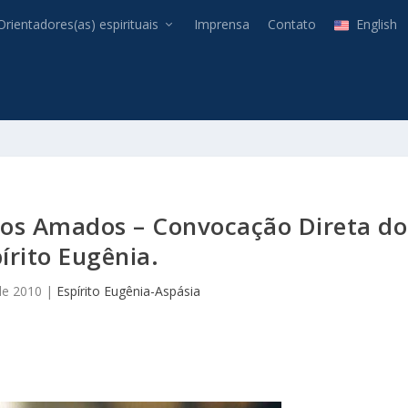
Orientadores(as) espirituais
Imprensa
Contato
English
aos Amados – Convocação Direta do
írito Eugênia.
de 2010
|
Espírito Eugênia-Aspásia