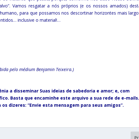
 salvo”. Vamos resgatar a nós próprios (e os nossos amados) dest
or humano, para que possamos nos descortinar horizontes mais largo
ntidos… inclusive o material!…
ebida pelo médium Benjamin Teixeira.)
ênia a disseminar Suas ideias de sabedoria e amor; e, com
́fico. Basta que encaminhe este arquivo a sua rede de e-mails
om os dizeres: “Envie esta mensagem para seus amigos”.
P