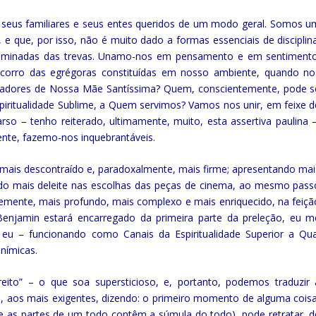
m seus familiares e seus entes queridos de um modo geral. Somos u
e que, por isso, não é muito dado a formas essenciais de disciplina
geminadas das trevas. Unamo-nos em pensamento e em sentimento
ocorro das egrégoras constituídas em nosso ambiente, quando no
lvadores de Nossa Mãe Santíssima? Quem, conscientemente, pode s
spiritualidade Sublime, a Quem servimos? Vamos nos unir, em feixe d
so – tenho reiterado, ultimamente, muito, esta assertiva paulina –
nte, fazemo-nos inquebrantáveis.
ez mais descontraído e, paradoxalmente, mais firme; apresentando mai
ndo mais deleite nas escolhas das peças de cinema, ao mesmo pass
emente, mais profundo, mais complexo e mais enriquecido, na feiçã
Benjamin estará encarregado da primeira parte da preleção, eu m
 eu – funcionando como Canais da Espiritualidade Superior a Qua
nímicas.
ito” – o que soa supersticioso, e, portanto, podemos traduzir 
ca, aos mais exigentes, dizendo: o primeiro momento de alguma coisa
e as partes de um todo contêm a súmula do todo), pode retratar, d