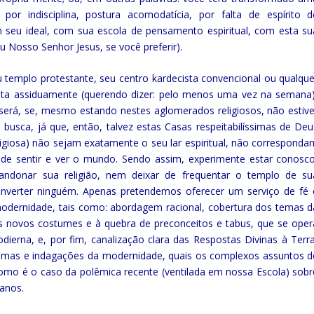
or indisciplina, postura acomodatícia, por falta de espírito d
m seu ideal, com sua escola de pensamento espiritual, com esta su
u Nosso Senhor Jesus, se você preferir).
 seu templo protestante, seu centro kardecista convencional ou qualque
uenta assiduamente (querendo dizer: pelo menos uma vez na semana)
ê será, se, mesmo estando nestes aglomerados religiosos, não estive
busca, já que, então, talvez estas Casas respeitabilíssimas de Deu
ligiosa) não sejam exatamente o seu lar espiritual, não corresponda
ma de sentir e ver o mundo. Sendo assim, experimente estar conosco
ndonar sua religião, nem deixar de frequentar o templo de su
nverter ninguém. Apenas pretendemos oferecer um serviço de fé 
a modernidade, tais como: abordagem racional, cobertura dos temas d
os novos costumes e à quebra de preconceitos e tabus, que se oper
erna, e, por fim, canalização clara das Respostas Divinas à Terra
s dilemas e indagações da modernidade, quais os complexos assuntos d
ia, como é o caso da polêmica recente (ventilada em nossa Escola) sob
anos.