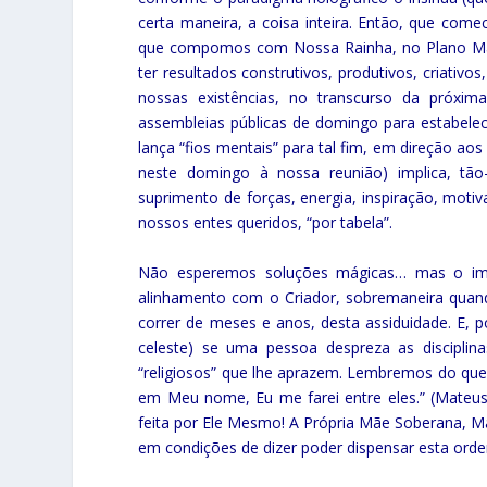
certa maneira, a coisa inteira. Então, que come
que compomos com Nossa Rainha, no Plano Maio
ter resultados construtivos, produtivos, criativ
nossas existências, no transcurso da próx
assembleias públicas de domingo para estabelec
lança “fios mentais” para tal fim, em direção a
neste domingo à nossa reunião) implica, ta
suprimento de forças, energia, inspiração, moti
nossos entes queridos, “por tabela”.
Não esperemos soluções mágicas… mas o i
alinhamento com o Criador, sobremaneira quando
correr de meses e anos, desta assiduidade. E, 
celeste) se uma pessoa despreza as disciplina
“religiosos” que lhe aprazem. Lembremos do que
em Meu nome, Eu me farei entre eles.” (Mateus,
feita por Ele Mesmo! A Própria Mãe Soberana, Ma
em condições de dizer poder dispensar esta orde