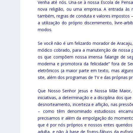
Venha até nós. Una-se à nossa Escola de Pens
nova religião, ou uma empresa. A entrada às no
também, regras de conduta e valores impostos – mui
a utilização do próprio discernimento, livre-ar
modos.
Se você não é um felizardo morador de Aracaju
módico cobrado, para a manutenção de nossa pa
os que compõem nossa imensa falange de segui
moderna e promotora da felicidade” fora de Sergi
eletrônicos (a maior parte em texto, mas alguns
site, além dos programas de TV e das próprias p
Que Nosso Senhor Jesus e Nossa Mãe Maior, Ma
iniciativas, a determinação e a disciplina dos q
desnorteamento, incerteza e aflição, nas pres
– como têm denominado estudiosos encarna
precisamos ir além da empolgação do moment
que é por nós próprios e nossos entes querido
adulta, e não à base de fogos-fátuos da euf