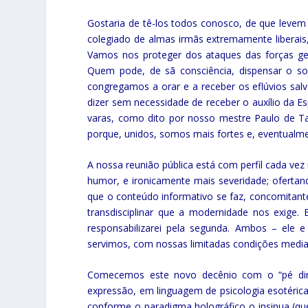
Gostaria de tê-los todos conosco, de que leve
colegiado de almas irmãs extremamente liberais, 
Vamos nos proteger dos ataques das forças 
Quem pode, de sã consciência, dispensar o s
congregamos a orar e a receber os eflúvios sa
dizer sem necessidade de receber o auxílio da E
varas, como dito por nosso mestre Paulo de Tar
porque, unidos, somos mais fortes e, eventualme
A nossa reunião pública está com perfil cada v
humor, e ironicamente mais severidade; oferta
que o conteúdo informativo se faz, concomitant
transdisciplinar que a modernidade nos exige. 
responsabilizarei pela segunda. Ambos – ele e
servimos, com nossas limitadas condições media
Comecemos este novo decênio com o “pé dire
expressão, em linguagem de psicologia esotéri
conforme o paradigma holográfico o insinua (qu