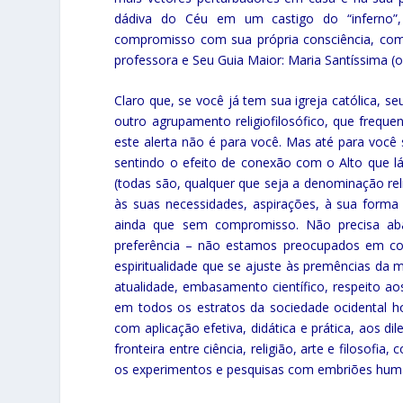
dádiva do Céu em um castigo do “inferno”, p
compromisso com sua própria consciência, co
professora e Seu Guia Maior: Maria Santíssima (o
Claro que, se você já tem sua igreja católica,
outro agrupamento religiofilosófico, que freq
este alerta não é para você. Mas até para voc
sentindo o efeito de conexão com o Alto que lá 
(todas são, qualquer que seja a denominação re
às suas necessidades, aspirações, à sua for
ainda que sem compromisso. Não precisa aba
preferência – não estamos preocupados em co
espiritualidade que se ajuste às premências d
atualidade, embasamento científico, respeito a
em todos os estratos da sociedade ocidental hodi
com aplicação efetiva, didática e prática, ao
fronteira entre ciência, religião, arte e filosof
os experimentos e pesquisas com embriões hum