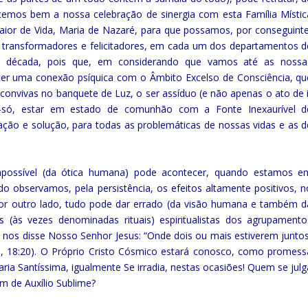
cemos bem a nossa celebração de sinergia com esta Família Místic
r de Vida, Maria de Nazaré, para que possamos, por conseguinte
os, transformadores e felicitadores, em cada um dos departamentos d
ima década, pois que, em considerando que vamos até as nossa
er uma conexão psíquica com o Âmbito Excelso de Consciência, qu
os convivas no banquete de Luz, o ser assíduo (e não apenas o ato de 
̃o-só, estar em estado de comunhão com a Fonte Inexaurível d
vação e solução, para todas as problemáticas de nossas vidas e as 
mpossível (da ótica humana) pode acontecer, quando estamos e
 observamos, pela persistência, os efeitos altamente positivos, n
por outro lado, tudo pode dar errado (da visão humana e também d
s (às vezes denominadas rituais) espiritualistas dos agrupamento
 nos disse Nosso Senhor Jesus: “Onde dois ou mais estiverem juntos
 18:20). O Próprio Cristo Cósmico estará conosco, como promess
ria Santíssima, igualmente Se irradia, nestas ocasiões! Quem se julg
m de Auxílio Sublime?