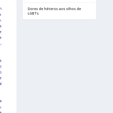
m
Dores de héteros aos olhos de
LGBTs
.
.
s
e
e
,
s
o
o
e
l
a
,
e