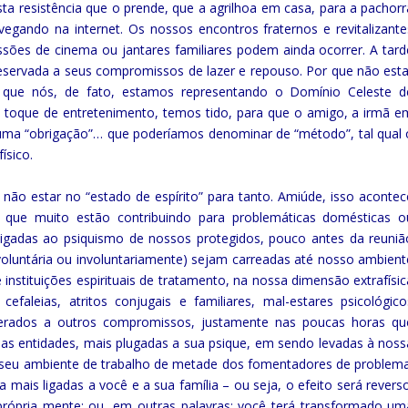
a resistência que o prende, que a agrilhoa em casa, para a pachorr
egando na internet. Os nossos encontros fraternos e revitalizante
sões de cinema ou jantares familiares podem ainda ocorrer. A tard
servada a seus compromissos de lazer e repouso. Por que não esta
r que nós, de fato, estamos representando o Domínio Celeste d
to toque de entretenimento, temos tido, para que o amigo, a irmã e
 uma “obrigação”… que poderíamos denominar de “método”, tal qual 
́sico.
or não estar no “estado de espírito” para tanto. Amiúde, isso aconte
que muito estão contribuindo para problemáticas domésticas o
 ligadas ao psiquismo de nossos protegidos, pouco antes da reuniã
(voluntária ou involuntariamente) sejam carreadas até nosso ambient
nstituições espirituais de tratamento, na nossa dimensão extrafísi
cefaleias, atritos conjugais e familiares, mal-estares psicológico
esperados a outros compromissos, justamente nas poucas horas qu
Essas entidades, mais plugadas a sua psique, em sendo levadas à noss
ar e seu ambiente de trabalho de metade dos fomentadores de problema
a mais ligadas a você e a sua família – ou seja, o efeito será revers
ópria mente; ou, em outras palavras: você terá transformado um