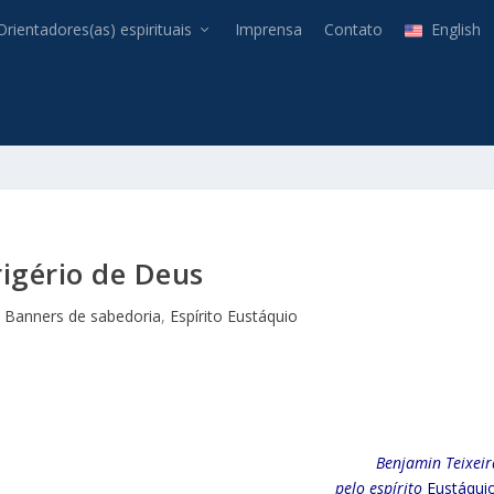
Orientadores(as) espirituais
Imprensa
Contato
English
rigério de Deus
|
Banners de sabedoria
,
Espírito Eustáquio
Benjamin Teixeir
pelo espírito
Eustáquio