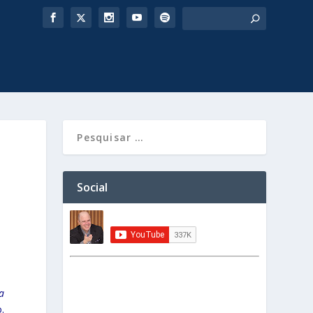
Social
a
.