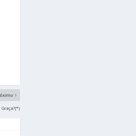
róximo
 Graça?(*)