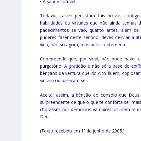
• A saúde sofrível.
Todavia, talvez persistam tais provas conti
habilidades ou virtudes que não ainda tenhas d
padecimentos se vão, quanto antes, além de e
puderes fazer neste sentido, deves desviar a a
vida, não só agora, mas persistentemente.
Compreende que, por sinal, não pode haver de
purgatório. A gratidão é não só a base do edifí
bênçãos da ventura que do Alto fluem, copiosame
sintam ou pareçam ser.
Aceita, assim, a bênção do consolo que Deus
surpreendente de que o que te conforta ser mais 
chorasses por demônios-vampirescos, sem te da
Deus…
(Texto recebido em 1º de junho de 2005.)