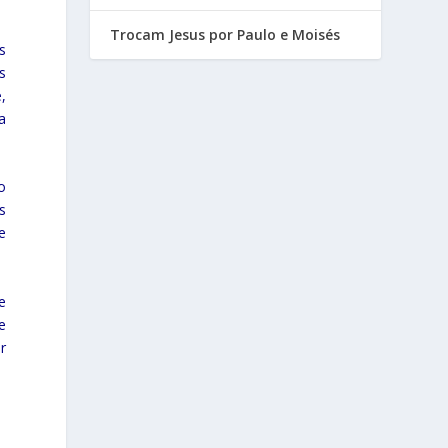
Trocam Jesus por Paulo e Moisés
s
s
,
a
o
s
e
e
e
r