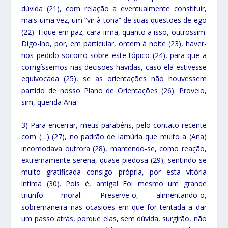
dúvida (21), com relação a eventualmente constituir,
mais uma vez, um “vir à tona” de suas questões de ego
(22). Fique em paz, cara irmã, quanto a isso, outrossim.
Digo-lho, por, em particular, ontem à noite (23), haver-
nos pedido socorro sobre este tópico (24), para que a
corrigíssemos nas decisões havidas, caso ela estivesse
equivocada (25), se as orientações não houvessem
partido de nosso Plano de Orientações (26). Proveio,
sim, querida Ana.
3) Para encerrar, meus parabéns, pelo contato recente
com (…) (27), no padrão de lamúria que muito a (Ana)
incomodava outrora (28), mantendo-se, como reação,
extremamente serena, quase piedosa (29), sentindo-se
muito gratificada consigo própria, por esta vitória
íntima (30). Pois é, amiga! Foi mesmo um grande
triunfo moral. Preserve-o, alimentando-o,
sobremaneira nas ocasiões em que for tentada a dar
um passo atrás, porque elas, sem dúvida, surgirão, não