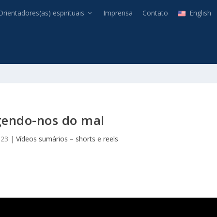
Orientadores(as) espirituais
Imprensa
Contato
English
gendo-nos do mal
023
|
Vídeos sumários – shorts e reels