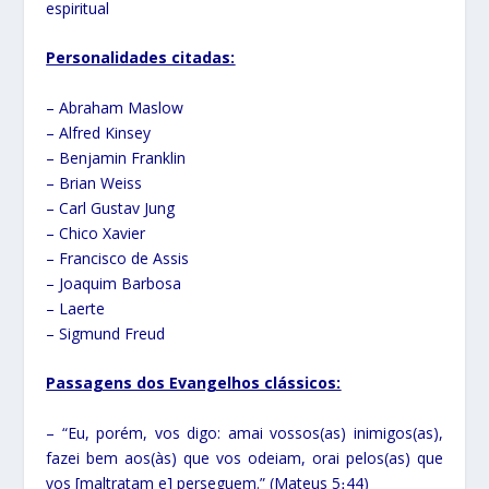
espiritual
Personalidades citadas:
– Abraham Maslow
– Alfred Kinsey
– Benjamin Franklin
– Brian Weiss
– Carl Gustav Jung
– Chico Xavier
– Francisco de Assis
– Joaquim Barbosa
– Laerte
– Sigmund Freud
Passagens dos Evangelhos clássicos:
– “Eu, porém, vos digo: amai vossos(as) inimigos(as),
fazei bem aos(às) que vos odeiam, orai pelos(as) que
vos [maltratam e] perseguem.” (Mateus 5։44)