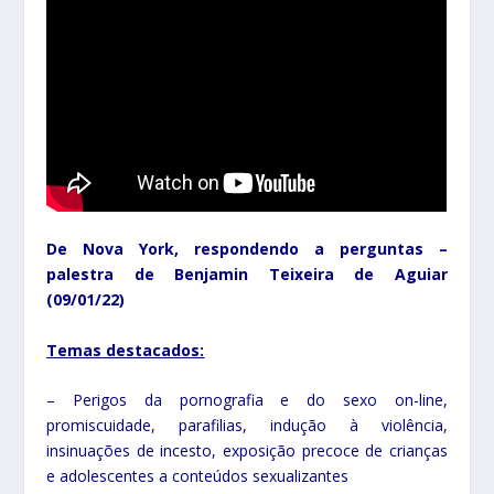
De Nova York, respondendo a perguntas –
palestra de Benjamin Teixeira de Aguiar
(09/01/22)
Temas destacados:
– Perigos da pornografia e do sexo on-line,
promiscuidade, parafilias, indução à violência,
insinuações de incesto, exposição precoce de crianças
e adolescentes a conteúdos sexualizantes