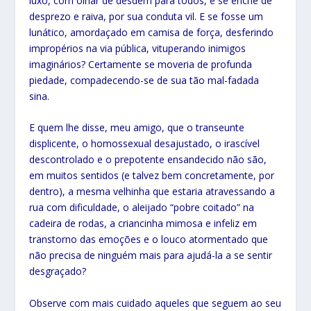
luxo, com olhar de desdém para todos, e se enche de
desprezo e raiva, por sua conduta vil. E se fosse um
lunático, amordaçado em camisa de força, desferindo
impropérios na via pública, vituperando inimigos
imaginários? Certamente se moveria de profunda
piedade, compadecendo-se de sua tão mal-fadada
sina.
E quem lhe disse, meu amigo, que o transeunte
displicente, o homossexual desajustado, o irascível
descontrolado e o prepotente ensandecido não são,
em muitos sentidos (e talvez bem concretamente, por
dentro), a mesma velhinha que estaria atravessando a
rua com dificuldade, o aleijado “pobre coitado” na
cadeira de rodas, a criancinha mimosa e infeliz em
transtorno das emoções e o louco atormentado que
não precisa de ninguém mais para ajudá-la a se sentir
desgraçado?
Observe com mais cuidado aqueles que seguem ao seu