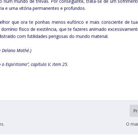
do num mundo de trevas. Por conseguinte, trata-se de um sofriment
ria e uma vitória permanentes e profundos.
 Melhor que ora te ponhas menos eufórico e mais consciente de tua
 domínio físico de existência, que te fazeres animado excessivament
istraído com futilidades perigosas do mundo material.
e Delano Mothé.)
 Espiritismo”, capítulo V, item 25.
P
es.
O mai