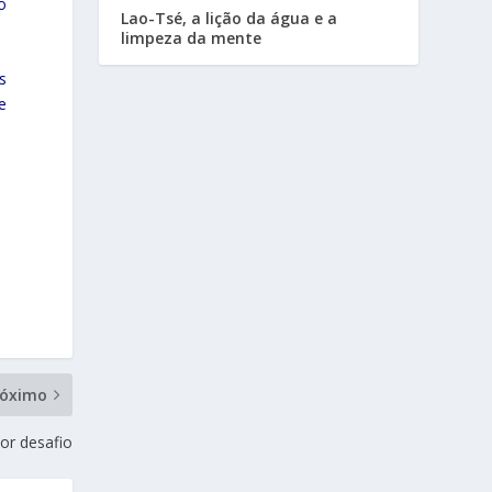
o
Lao-Tsé, a lição da água e a
limpeza da mente
s
e
róximo
or desafio