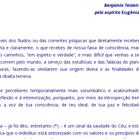
Benjamin Teixeir
pelo espírito
Eugênia
avés dos fluidos ou das correntes psíquicas que diretamente recebes
reta e claramente, o que recebes de nossa faixa de consciência, mai
s caminhos, “em espírito e verdade”, e mais difícil que venhas a se
ue correm pelo mundo, a serviço das estultícias e das falácias do plan
uras, fazendo-as olvidarem sua origem divina e as finalidades d
ribalta terrena.
te perceberes temporariamente mais sorumbático e acabrunhado
reflexão e à interiorização, porquanto, por meio da introspecção be
a: a voz de tua consciência, de teu ideal, de tua paz e felicidad
 – já foi dito, entretanto (*) – é um sinal da saudade do Céu; e est
dica que o indivíduo está sintonizado com os valores e os princípios d