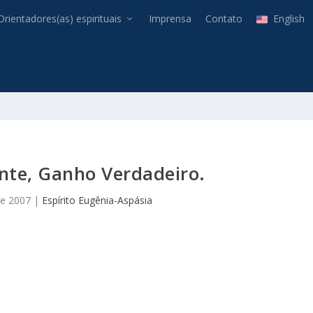
Orientadores(as) espirituais
Imprensa
Contato
English
nte, Ganho Verdadeiro.
de 2007
|
Espírito Eugênia-Aspásia