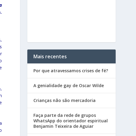
a
.
,
s
r
Mais recentes
o
e
Por que atravessamos crises de fé?
A genialidade gay de Oscar Wilde
,
m
Crianças não são mercadoria
e
Faça parte da rede de grupos
WhatsApp do orientador espiritual
a
Benjamin Teixeira de Aguiar
o