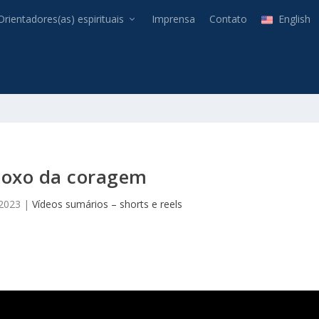
Orientadores(as) espirituais
Imprensa
Contato
English
doxo da coragem
 2023
|
Vídeos sumários – shorts e reels