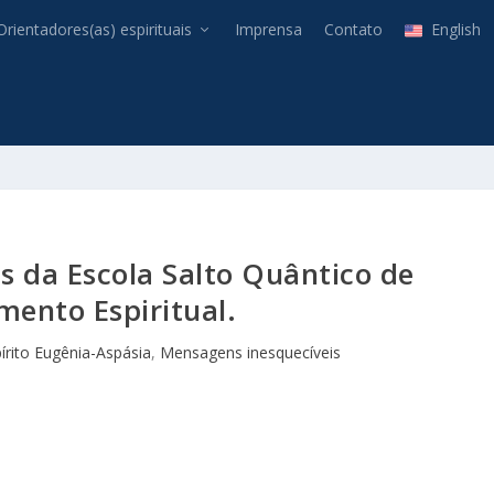
Orientadores(as) espirituais
Imprensa
Contato
English
 da Escola Salto Quântico de
ento Espiritual.
írito Eugênia-Aspásia
,
Mensagens inesquecíveis