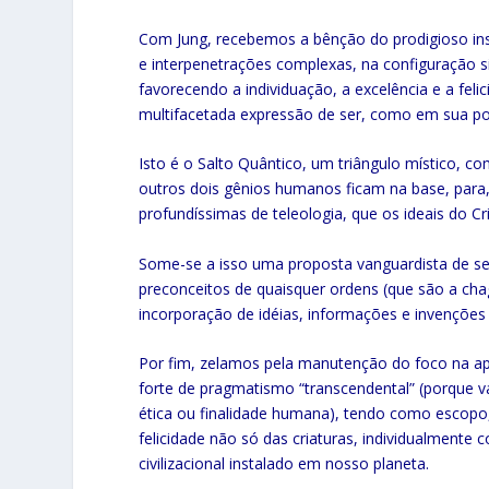
Com Jung, recebemos a bênção do prodigioso insi
e interpenetrações complexas, na configuração s
favorecendo a individuação, a excelência e a fe
multifacetada expressão de ser, como em sua pote
Isto é o Salto Quântico, um triângulo místico, 
outros dois gênios humanos ficam na base, para,
profundíssimas de teleologia, que os ideais do C
Some-se a isso uma proposta vanguardista de sem
preconceitos de quaisquer ordens (que são a ch
incorporação de idéias, informações e invençõe
Por fim, zelamos pela manutenção do foco na ap
forte de pragmatismo “transcendental” (porque 
ética ou finalidade humana), tendo como escopo,
felicidade não só das criaturas, individualment
civilizacional instalado em nosso planeta.