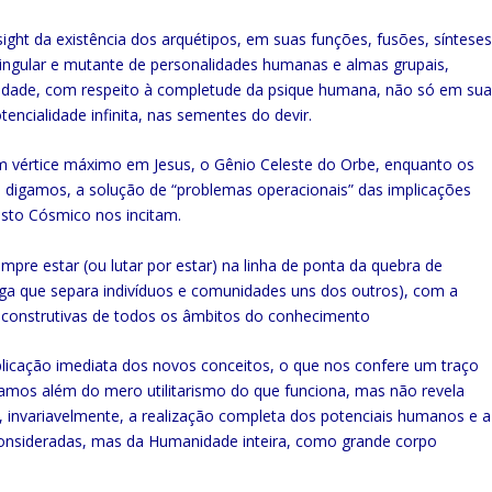
ght da existência dos arquétipos, em suas funções, fusões, síntese
ingular e mutante de personalidades humanas e almas grupais,
licidade, com respeito à completude da psique humana, não só em su
ncialidade infinita, nas sementes do devir.
com vértice máximo em Jesus, o Gênio Celeste do Orbe, enquanto os
 digamos, a solução de “problemas operacionais” das implicações
risto Cósmico nos incitam.
pre estar (ou lutar por estar) na linha de ponta da quebra de
aga que separa indivíduos e comunidades uns dos outros), com a
s construtivas de todos os âmbitos do conhecimento
licação imediata dos novos conceitos, o que nos confere um traço
vamos além do mero utilitarismo do que funciona, mas não revela
 invariavelmente, a realização completa dos potenciais humanos e a
e consideradas, mas da Humanidade inteira, como grande corpo