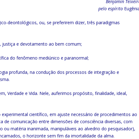
Benjamin Teixeir
pelo espírito
Eugênia
gico-deontológicos, ou, se preferirem dizer, três paradigmas
o, justiça e devotamento ao bem comum;
tífica do fenômeno mediúnico e paranormal;
logia profunda, na condução dos processos de integração e
esma.
, Verdade e Vida. Nele, auferimos propósito, finalidade, ideal,
xperimental científico, em ajuste necessário de procedimentos ao
ica de comunicação entre dimensões de consciência diversas, com
rio ou matéria inanimada, manipuláveis ao alvedrio do pesquisador),
ncarnados, o horizonte sem fim da imortalidade da alma.