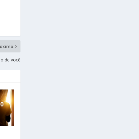
róximo
nho de você