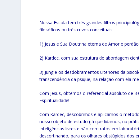
Nossa Escola tem três grandes filtros principioló
filosóficos ou três crivos conceituais:
1) Jesus e Sua Doutrina eterna de Amor e perdã
2) Kardec, com sua estrutura de abordagem cien
3) Jung e os desdobramentos ulteriores da psico
transcendência da psique, na relação com ela m
Com Jesus, obtemos o referencial absoluto de Bem
Espiritualidade!
Com Kardec, descobrimos e aplicamos o método e
nosso objeto de estudo (já que lidamos, na prát
Inteligências livres e não com ratos em laborató
descortinando, para os olhares obstúpidos dos e