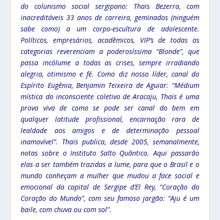
do colunismo social sergipano: Thaïs Bezerra, com
inacreditáveis 33 anos de carreira, geminados (ninguém
sabe como) a um corpo-escultura de adolescente.
Políticos, empresários, acadêmicos, VIP’s de todas as
categorias reverenciam a poderosíssima “Blonde”, que
passa incólume a todas as crises, sempre irradiando
alegria, otimismo e fé. Como diz nosso líder, canal do
Espírito Eugênia, Benjamin Teixeira de Aguiar: “Médium
mística do inconsciente coletivo de Aracaju, Thaïs é uma
prova viva de como se pode ser canal do bem em
qualquer latitude profissional, encarnação rara de
lealdade aos amigos e de determinação pessoal
inamovível”. Thaïs publica, desde 2005, semanalmente,
notas sobre o Instituto Salto Quântico. Aqui passarão
elas a ser também trazidas a lume, para que o Brasil e o
mundo conheçam a mulher que mudou a face social e
emocional da capital de Sergipe d’El Rey, “Coração do
Coração do Mundo”, com seu famoso jargão: “Aju é um
baile, com chuva ou com sol”.