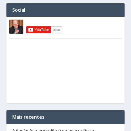
Social
Mais recentes
A ilusão (e a armadilha) da beleza física