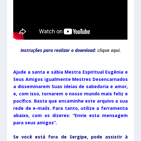
Instruções para realizar o download:
clique aqui.
Ajude a santa e sábia Mestra Espiritual Eugênia e
Seus Amigos igualmente Mestres Desencarnados
a disseminarem Suas ideias de sabedoria e amor,
e, com isso, tornarem o nosso mundo mais feliz e
pacífico. Basta que encaminhe este arquivo a sua
rede de e-mails. Para tanto, utilize a ferramenta
abaixo, com os dizeres: “Envie esta mensagem
para seus amigos”.
Se você está fora de Sergipe, pode assistir à