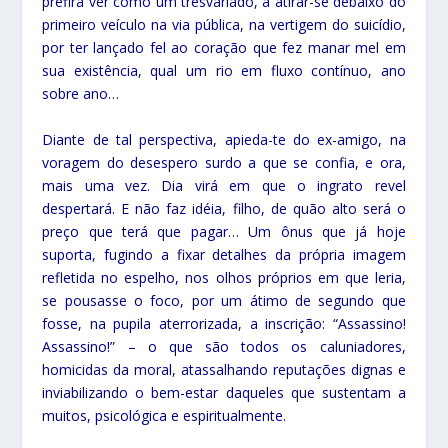
prefira ver como um tresvariado, a atirar-se debaixo do
primeiro veículo na via pública, na vertigem do suicídio,
por ter lançado fel ao coração que fez manar mel em
sua existência, qual um rio em fluxo contínuo, ano
sobre ano…
Diante de tal perspectiva, apieda-te do ex-amigo, na
voragem do desespero surdo a que se confia, e ora,
mais uma vez. Dia virá em que o ingrato revel
despertará. E não faz idéia, filho, de quão alto será o
preço que terá que pagar… Um ônus que já hoje
suporta, fugindo a fixar detalhes da própria imagem
refletida no espelho, nos olhos próprios em que leria,
se pousasse o foco, por um átimo de segundo que
fosse, na pupila aterrorizada, a inscrição: “Assassino!
Assassino!” – o que são todos os caluniadores,
homicidas da moral, atassalhando reputações dignas e
inviabilizando o bem-estar daqueles que sustentam a
muitos, psicológica e espiritualmente.