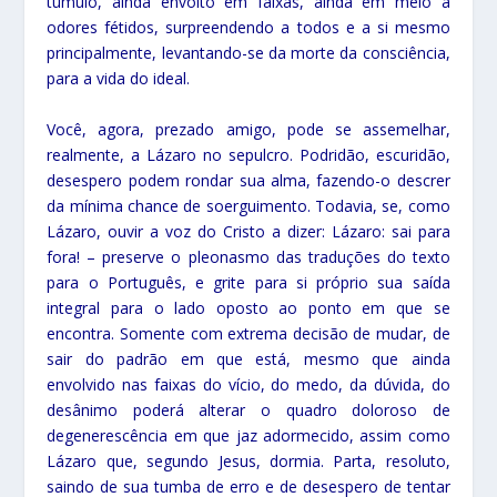
túmulo, ainda envolto em faixas, ainda em meio a
odores fétidos, surpreendendo a todos e a si mesmo
principalmente, levantando-se da morte da consciência,
para a vida do ideal.
Você, agora, prezado amigo, pode se assemelhar,
realmente, a Lázaro no sepulcro. Podridão, escuridão,
desespero podem rondar sua alma, fazendo-o descrer
da mínima chance de soerguimento. Todavia, se, como
Lázaro, ouvir a voz do Cristo a dizer: Lázaro: sai para
fora! – preserve o pleonasmo das traduções do texto
para o Português, e grite para si próprio sua saída
integral para o lado oposto ao ponto em que se
encontra. Somente com extrema decisão de mudar, de
sair do padrão em que está, mesmo que ainda
envolvido nas faixas do vício, do medo, da dúvida, do
desânimo poderá alterar o quadro doloroso de
degenerescência em que jaz adormecido, assim como
Lázaro que, segundo Jesus, dormia. Parta, resoluto,
saindo de sua tumba de erro e de desespero de tentar