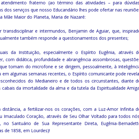
atendimento fraterno (ao término das atividades – para dúvidas
ns dos serviços que nosso Educandário lhes pode ofertar nas reuniõe
da Mãe Maior do Planeta, Maria de Nazaré:
 transdisciplinar e intermundos, Benjamin de Aguiar, que, inspirad
entualmente também responde a questionamentos dos presentes;
is da Instituição, especialmente o Espírito Eugênia, através d
cer, com didática, profundidade e abrangência assombrosas, questõe
, que tomam do microfone e se dirigem, pessoalmente, à Inteligênci
em algumas semanas recentes, o Espírito comunicante pode revela
desconhecidos do Medianeiro e de todos os circunstantes, diante d
s cabais da imortalidade da alma e da tutela da Espiritualidade Amiga
distância, a fertilizar-nos os corações, com a Luz-Amor Infinita d
Seu Imaculado Coração, através de Seu Olhar Voltado para todos nós
no Santuário de Sua Representante Direta, Eugênia-Bernadett
as de 1858, em Lourdes)!