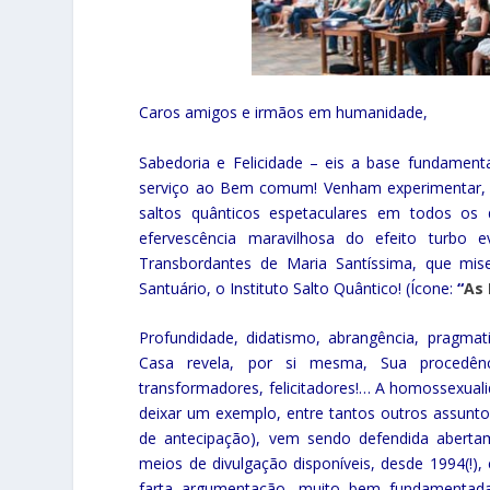
Caros amigos e irmãos em humanidade,
Sabedoria e Felicidade – eis a base fundamenta
serviço ao Bem comum! Venham experimentar, co
saltos quânticos espetaculares em todos os de
efervescência maravilhosa do efeito turbo 
Transbordantes de Maria Santíssima, que mis
Santuário, o Instituto Salto Quântico! (Ícone:
“
As 
Profundidade, didatismo, abrangência, pragmat
Casa revela, por si mesma, Sua procedênci
transformadores, felicitadores!… A homossexuali
deixar um exemplo, entre tantos outros assunt
de antecipação), vem sendo defendida aberta
meios de divulgação disponíveis, desde 1994(!
farta argumentação, muito bem fundamentada.