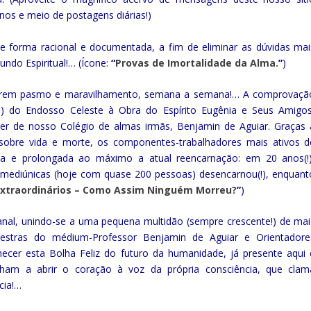
nos e meio de postagens diárias!)
de forma racional e documentada, a fim de eliminar as dúvidas mai
undo Espiritual!… (Ícone:
“
Provas de Imortalidade da Alma.
”
)
ocarem pasmo e maravilhamento, semana a semana!… A comprovaçã
o) do Endosso Celeste à Obra do Espírito Eugênia e Seus Amigos
er de nosso Colégio de almas irmãs, Benjamin de Aguiar. Graças 
sobre vida e morte, os componentes-trabalhadores mais ativos d
a e prolongada ao máximo a atual reencarnação: em 20 anos(!)
mediúnicas (hoje com quase 200 pessoas) desencarnou(!), enquant
Extraordinários – Como Assim Ninguém Morreu?
”
)
al, unindo-se a uma pequena multidão (sempre crescente!) de mai
estras do médium-Professor Benjamin de Aguiar e Orientadore
hecer esta Bolha Feliz do futuro da humanidade, já presente aqui 
ham a abrir o coração à voz da própria consciência, que clam
cia!…