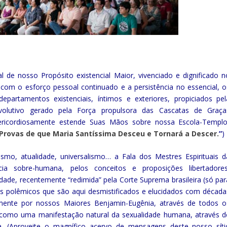
l de nosso Propósito existencial Maior, vivenciado e dignificado n
m o esforço pessoal continuado e a persistência no essencial, o
partamentos existenciais, íntimos e exteriores, propiciados pel
evolutivo gerado pela Força propulsora das Cascatas de Graça
ericordiosamente estende Suas Mãos sobre nossa Escola-Templo
Provas de que Maria Santíssima Desceu e Tornará a Descer.
”
)
ismo, atualidade, universalismo… a Fala dos Mestres Espirituais d
a sobre-humana, pelos conceitos e proposições libertadores
dade, recentemente “redimida” pela Corte Suprema brasileira (só par
os polêmicos que são aqui desmistificados e elucidados com década
mente por nossos Maiores Benjamin-Eugênia, através de todos o
), como uma manifestação natural da sexualidade humana, através d
 (Aproveite o magnífico acervo de mensagens deste nosso síti