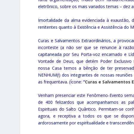
eletrônico, sobre os mais variados temas – dez a
Imortalidade da alma evidenciada à exaustão, 
renitentes quanto à Existência e Assistência do M
Curas e Salvamentos Extraordinários, a prov
inconteste (a não ser que se renuncie à razã
capitaneada por Seu Porta-voz encarnado e Líd
Vontade de Deus, que detém Poder Exclusivo 
nossa Casa temos a bênção de ter preservad
NENHUM(!) dos integrantes de nossas reuniões 
as frequentava. (Ícone:
“
Curas e Salvamentos 
Venham presenciar este Fenômeno-Evento seman
de 400 felizardos que acompanhamos as pal
Espirituais do Salto Quântico. Permitam-se con
agora, e receptiva a todos os que se dispon
ardorosamente por espiritualidade e transcendên