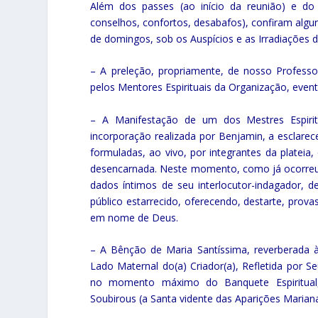
Além dos passes (ao início da reunião) e do 
conselhos, confortos, desabafos), confiram algu
de domingos, sob os Auspícios e as Irradiações 
– A preleção, propriamente, de nosso Professor
pelos Mentores Espirituais da Organização, ev
– A Manifestação de um dos Mestres Espiritua
incorporação realizada por Benjamin, a esclare
formuladas, ao vivo, por integrantes da plateia
desencarnada. Neste momento, como já ocorreu 
dados íntimos de seu interlocutor-indagador, 
público estarrecido, oferecendo, destarte, prova
em nome de Deus.
– A Bênção de Maria Santíssima, reverberada à 
Lado Maternal do(a) Criador(a), Refletida por 
no momento máximo do Banquete Espiritual, 
Soubirous (a Santa vidente das Aparições Marian