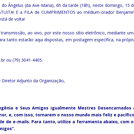
 do Ângelus (da Ave-Maria), 6h da tarde (18h), neste domingo, 15 d
RATUITA! E a FILA de CUMPRIMENTOS ao médium-orador Benjamin
stá de volta!
ransmissão, ao vivo, por este nosso sítio eletrônico, mediante um
ara tanto estarão aqui dispostas, em postagem específica, na própri
br ou (79) 3041-4405.
 Diretor Adjunto da Organização,
 Eugênia e Seus Amigos igualmente Mestres Desencarnados 
r, e, com isso, tornarem o nosso mundo mais feliz e pacífico
e de e-mails. Para tanto, utilize a ferramenta abaixo, com o
migos”.