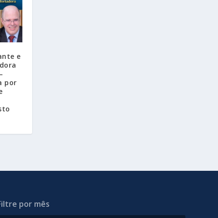
ante e
dora
–
a por
e
sto
Filtre por mês