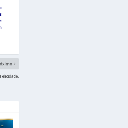
o
s
e
m
róximo
Felicidade.