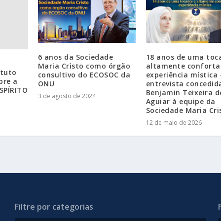
6 anos da Sociedade
18 anos de uma toc
Maria Cristo como órgão
altamente conforta
ituto
consultivo do ECOSOC da
experiência mística 
bre a
ONU
entrevista concedid
SPÍRITO
Benjamin Teixeira d
3 de agosto de 2024
Aguiar à equipe da
Sociedade Maria Cri
12 de maio de 2026
Filtre por categorias