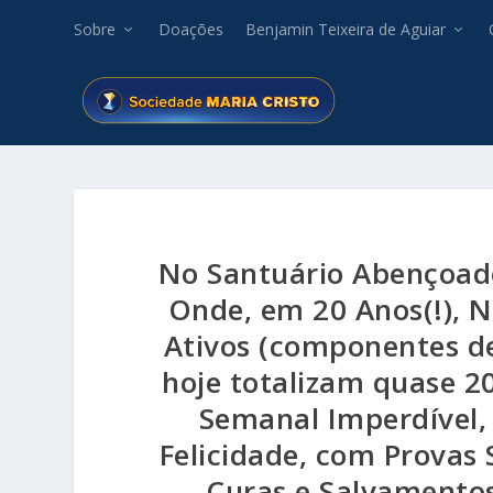
Sobre
Doações
Benjamin Teixeira de Aguiar
No Santuário Abençoado
Onde, em 20 Anos(!), 
Ativos (componentes de
hoje totalizam quase 2
Semanal Imperdível,
Felicidade, com Provas
Curas e Salvamentos