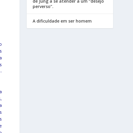
de Jung a se atender a um “desejo
perverso”.
A dificuldade em ser homem
o
s
a
s
-
a
,
a
s
s
e
o