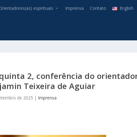
Orientadores(as) espirituais
Imprensa
Contato
English
uinta 2, conferência do orientado
njamin Teixeira de Aguiar
etembro de 2025
|
Imprensa