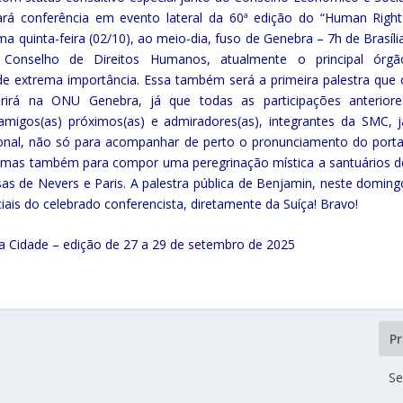
ará conferência em evento lateral da 60ª edição do “Human Right
 quinta-feira (02/10), ao meio-dia, fuso de Genebra – 7h de Brasília
o Conselho de Direitos Humanos, atualmente o principal órgã
 extrema importância. Essa também será a primeira palestra que 
ferirá na ONU Genebra, já que todas as participações anteriore
igos(as) próximos(as) e admiradores(as), integrantes da SMC, j
onal, não só para acompanhar de perto o pronunciamento do porta
s, mas também para compor uma peregrinação mística a santuários d
as de Nevers e Paris. A palestra pública de Benjamin, neste doming
ociais do celebrado conferencista, diretamente da Suíça! Bravo!
 da Cidade – edição de 27 a 29 de setembro de 2025
P
S