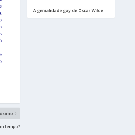
s
A genialidade gay de Oscar Wilde
.
o
o
s
á
-
e
o
róximo
em tempo?