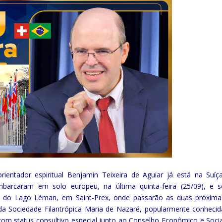
ntador espiritual Benjamin Teixeira de Aguiar já está na Suíça
rcaram em solo europeu, na última quinta-feira (25/09), e s
do Lago Léman, em Saint-Prex, onde passarão as duas próxima
a Sociedade Filantrópica Maria de Nazaré, popularmente conhecid
om status consultivo especial junto ao Conselho Econômico e Socia