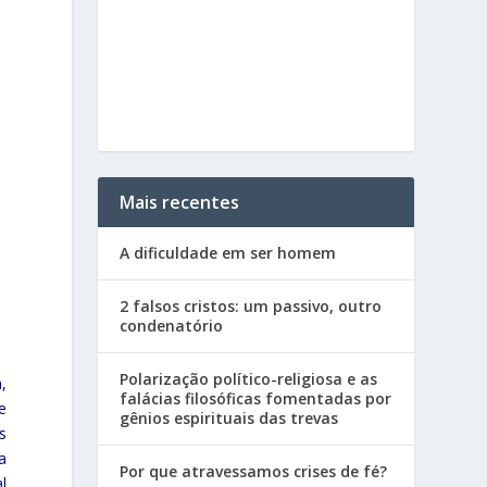
Mais recentes
A dificuldade em ser homem
2 falsos cristos: um passivo, outro
condenatório
Polarização político-religiosa e as
,
falácias filosóficas fomentadas por
e
gênios espirituais das trevas
s
a
Por que atravessamos crises de fé?
l