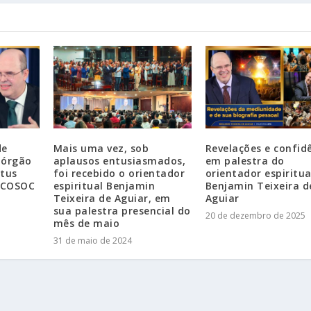
de
Mais uma vez, sob
Revelações e confidê
 órgão
aplausos entusiasmados,
em palestra do
atus
foi recebido o orientador
orientador espiritua
 ECOSOC
espiritual Benjamin
Benjamin Teixeira d
Teixeira de Aguiar, em
Aguiar
sua palestra presencial do
20 de dezembro de 2025
mês de maio
31 de maio de 2024