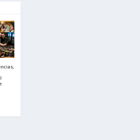
ncias,
l
e