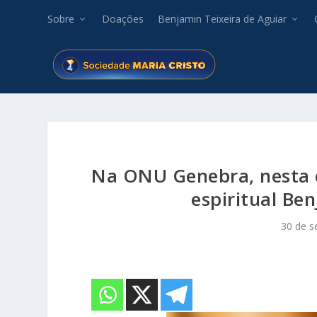
Sobre
Doações
Benjamin Teixeira de Aguiar
Na ONU Genebra, nesta q
espiritual Be
30 de s