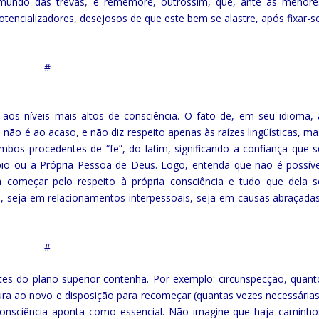
undo das trevas, e rememore, outrossim, que, ante as menore
ncializadores, desejosos de que este bem se alastre, após fixar-se
#
 aos níveis mais altos de consciência. O fato de, em seu idioma, 
e não é ao acaso, e não diz respeito apenas às raízes lingüísticas, ma
mbos procedentes de “fe”, do latim, significando a confiança que s
io ou a Própria Pessoa de Deus. Logo, entenda que não é possíve
 a começar pelo respeito à própria consciência e tudo que dela s
 seja em relacionamentos interpessoais, seja em causas abraçadas
#
es do plano superior contenha. Por exemplo: circunspecção, quant
rtura ao novo e disposição para recomeçar (quantas vezes necessárias
consciência aponta como essencial. Não imagine que haja caminho