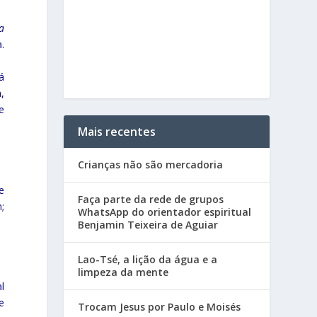
a
.
á
,
e
Mais recentes
Crianças não são mercadoria
e
Faça parte da rede de grupos
;
WhatsApp do orientador espiritual
Benjamin Teixeira de Aguiar
Lao-Tsé, a lição da água e a
limpeza da mente
l
e
Trocam Jesus por Paulo e Moisés