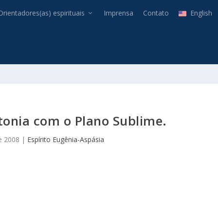
Orientadores(as) espirituais
Imprensa
Contato
English
tonia com o Plano Sublime.
e 2008
|
Espírito Eugênia-Aspásia