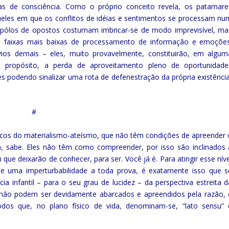
tas de consciência. Como o próprio conceito revela, os patamare
ueles em que os conflitos de idéias e sentimentos se processam nu
 pólos de opostos costumam imbricar-se de modo imprevisível, ma
s faixas mais baixas de processamento de informação e emoções
vios demais – eles, muito provavelmente, constituirão, em algum
 propósito, a perda de aproveitamento pleno de oportunidade
s podendo sinalizar uma rota de defenestração da própria existência
#
icos do materialismo-ateísmo, que não têm condições de apreender 
, sabe. Eles não têm como compreender, por isso são inclinados 
 deixarão de conhecer, para ser. Você já é. Para atingir esse níve
de uma imperturbabilidade a toda prova, é exatamente isso que s
 infantil – para o seu grau de lucidez – da perspectiva estreita d
 não podem ser devidamente abarcados e apreendidos pela razão, 
odos que, no plano físico de vida, denominam-se, “lato sensu” 