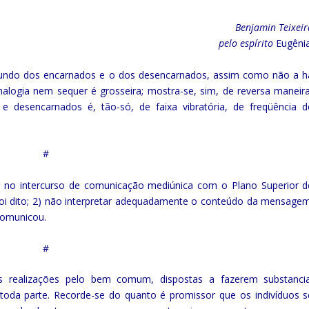
Benjamin Teixeir
pelo espírito
Eugênia
 mundo dos encarnados e o dos desencarnados, assim como não a h
nalogia nem sequer é grosseira; mostra-se, sim, de reversa maneira
 e desencarnados é, tão-só, de faixa vibratória, de freqüência d
#
r, no intercurso de comunicação mediúnica com o Plano Superior d
foi dito; 2) não interpretar adequadamente o conteúdo da mensagem
 comunicou.
#
nas realizações pelo bem comum, dispostas a fazerem substancia
 toda parte. Recorde-se do quanto é promissor que os indivíduos s