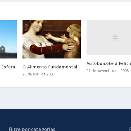
Autoboicote à Felici
 Esfera
O Alimento Fundamental
27 de novembro de 2008
25 de abril de 2005
Filtre por categorias