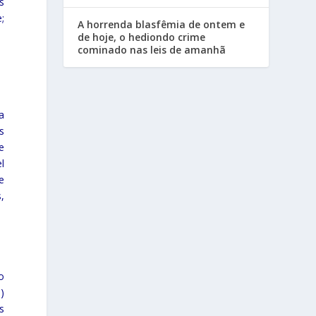
s
;
A horrenda blasfêmia de ontem e
de hoje, o hediondo crime
cominado nas leis de amanhã
a
s
e
l
e
,
o
)
s