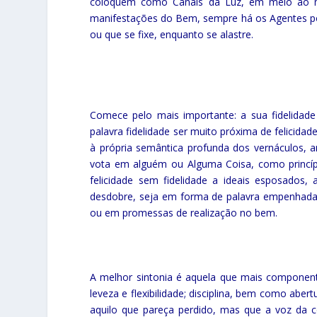
coloquem como Canais da Luz, em meio ao m
manifestações do Bem, sempre há os Agentes pote
ou que se fixe, enquanto se alastre.
Comece pelo mais importante: a sua fidelidade
palavra fidelidade ser muito próxima de felicidad
à própria semântica profunda dos vernáculos, a
vota em alguém ou Alguma Coisa, como princíp
felicidade sem fidelidade a ideais esposados,
desdobre, seja em forma de palavra empenhada,
ou em promessas de realização no bem.
A melhor sintonia é aquela que mais component
leveza e flexibilidade; disciplina, bem como abe
aquilo que pareça perdido, mas que a voz da 