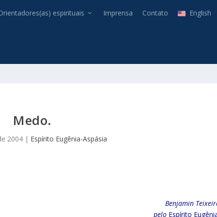
Orientadores(as) espirituais
Imprensa
Contato
English
Medo.
de 2004
|
Espírito Eugênia-Aspásia
Benjamin Teixeir
pelo
Espírito Eugêni