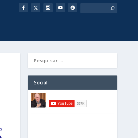
Social
a
a.