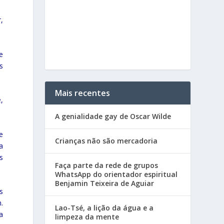
,
e
s
Mais recentes
,
A genialidade gay de Oscar Wilde
e
Crianças não são mercadoria
a
s
Faça parte da rede de grupos
WhatsApp do orientador espiritual
Benjamin Teixeira de Aguiar
s
.
Lao-Tsé, a lição da água e a
a
limpeza da mente