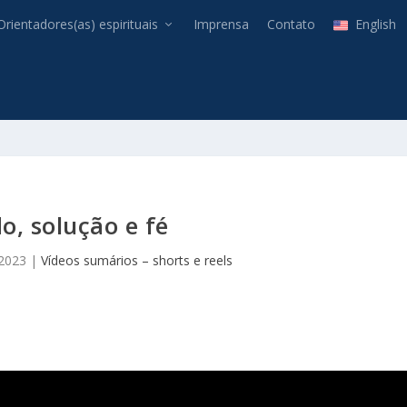
Orientadores(as) espirituais
Imprensa
Contato
English
, solução e fé
 2023
|
Vídeos sumários – shorts e reels