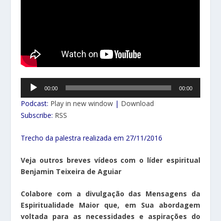
Tocador
00:00
00:00
de
Podcast:
Play in new window
|
Download
áudio
Subscribe:
RSS
Trecho da palestra realizada em 27/11/2016
Veja outros breves vídeos com o líder espiritual
Benjamin Teixeira de Aguiar
Colabore com a divulgação das Mensagens da
Espiritualidade Maior que, em Sua abordagem
voltada para as necessidades e aspirações do