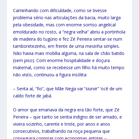
Caminhando com dificuldade, como se tivesse
problema sério nas articulações da bacia, muito larga
pela obesidade, mas com enorme sorriso angelical
emoldurado no rosto, a “negra velha” abriu a portinhola
de madeira do tugúrio e fez Zé Peneira sentar-se num
tamboretezinho, em frente de uma mesinha simples.
Não havia mais mobília alguma, na sala de chão batido
(sem piso). Com enorme hospitalidade e doçura
maternal, como se recebesse um filho há muito tempo
não visto, continuou a figura insólita:
– Senta aí, “fio”, que Mãe Nega vai “siurvir” ‘ocê de um
caldo forte de jabá.
O amor que emanava da negra era tão forte, que Zé
Peneira – que tanto se sentia indigno de ser amado, e
vivera sozinho, carente e triste, por anos e anos
consecutivos, trabalhando na roça pequena que
conseguira comprar com economias antigas –