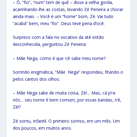
– Ô, “fio”, “num” tem de quê – disse a velha gorda,
acarinhando-lhe as costas, levando Zé Peneira a chorar
ainda mais. – Você é um “home” bom, Zé. Vai tudo
“acabá” bem, meu “fio”. Deus teve pena d’ocê.
Surpreso com a fala no vocativo da até então
desconhecida, perguntou Zé Peneira:
– Mãe Nega, como é que ‘cê sabe meu nome?
Sorrindo enigmática, “Mãe Nega” respondeu, fitando-o
pelos cantos dos olhos:
– Mãe Nega sabe de muita coisa, Zé!… Mas, cá p’ra
nós… seu nome é bem comum, por essas bandas, n’é,
Zé!?
Zé sorriu, infantil. O primeiro sorriso, em um mês. Um
dos poucos, em muitos anos.