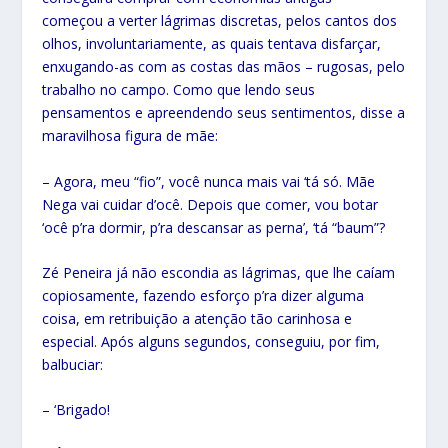
começou a verter lágrimas discretas, pelos cantos dos
olhos, involuntariamente, as quais tentava disfarçar,
enxugando-as com as costas das mãos – rugosas, pelo
trabalho no campo. Como que lendo seus
pensamentos e apreendendo seus sentimentos, disse a
maravilhosa figura de mãe:
– Agora, meu “fio”, você nunca mais vai ‘tá só. Mãe
Nega vai cuidar d’ocê. Depois que comer, vou botar
‘ocê p’ra dormir, p’ra descansar as perna’, ‘tá “baum”?
Zé Peneira já não escondia as lágrimas, que lhe caíam
copiosamente, fazendo esforço p’ra dizer alguma
coisa, em retribuição a atenção tão carinhosa e
especial. Após alguns segundos, conseguiu, por fim,
balbuciar:
– ‘Brigado!