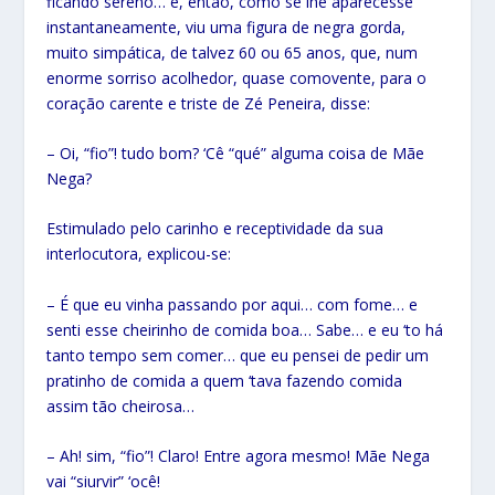
ficando sereno… e, então, como se lhe aparecesse
instantaneamente, viu uma figura de negra gorda,
muito simpática, de talvez 60 ou 65 anos, que, num
enorme sorriso acolhedor, quase comovente, para o
coração carente e triste de Zé Peneira, disse:
– Oi, “fio”! tudo bom? ‘Cê “qué” alguma coisa de Mãe
Nega?
Estimulado pelo carinho e receptividade da sua
interlocutora, explicou-se:
– É que eu vinha passando por aqui… com fome… e
senti esse cheirinho de comida boa… Sabe… e eu ‘to há
tanto tempo sem comer… que eu pensei de pedir um
pratinho de comida a quem ‘tava fazendo comida
assim tão cheirosa…
– Ah! sim, “fio”! Claro! Entre agora mesmo! Mãe Nega
vai “siurvir” ‘ocê!