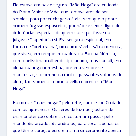
Ele estava em paz e seguro. “Mãe Nega” era entidade
do Plano Maior de Vida, que tomava ares de ser
simples, para poder chegar até ele, sem que o pobre
homem fugisse espavorido, por não se sentir digno de
deferências especiais de quem quer que fosse ou
julgasse “superior” a si. Era seu guia espiritual, em
forma de “preta velha”, uma amorável e sábia mentora,
que viveu, em tempos recuados, na Europa Nórdica,
como belíssima mulher de tipo ariano, mas que ali, em
plena caatinga nordestina, preferia sempre se
manifestar, socorrendo a muitos passantes sofridos do
além, tão-somente, como a velha e bondosa “Mãe
Nega”.
Há muitas “mães negas” pelo orbe, caro leitor. Cuidado
com as aparências! Os seres de luz não gostam de
chamar atenção sobre si, e costumam passar pelo
mundo disfarçados de andrajos, para tocar apenas os
que têm o coração puro e a alma sinceramente aberta