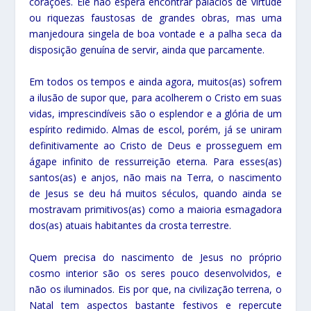
corações. Ele não espera encontrar palácios de virtude
ou riquezas faustosas de grandes obras, mas uma
manjedoura singela de boa vontade e a palha seca da
disposição genuína de servir, ainda que parcamente.
Em todos os tempos e ainda agora, muitos(as) sofrem
a ilusão de supor que, para acolherem o Cristo em suas
vidas, imprescindíveis são o esplendor e a glória de um
espírito redimido. Almas de escol, porém, já se uniram
definitivamente ao Cristo de Deus e prosseguem em
ágape infinito de ressurreição eterna. Para esses(as)
santos(as) e anjos, não mais na Terra, o nascimento
de Jesus se deu há muitos séculos, quando ainda se
mostravam primitivos(as) como a maioria esmagadora
dos(as) atuais habitantes da crosta terrestre.
Quem precisa do nascimento de Jesus no próprio
cosmo interior são os seres pouco desenvolvidos, e
não os iluminados. Eis por que, na civilização terrena, o
Natal tem aspectos bastante festivos e repercute