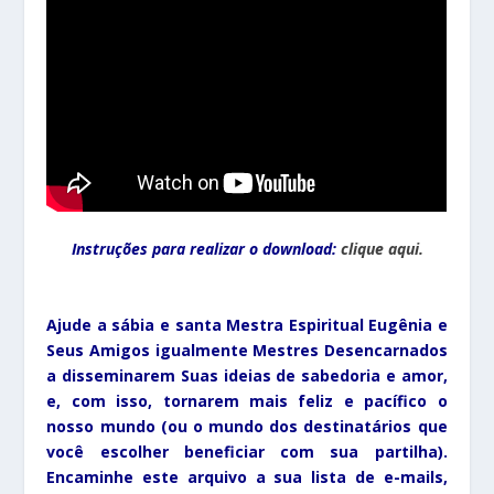
Instruções para realizar o download:
clique aqui.
Ajude a sábia e santa Mestra Espiritual Eugênia e
Seus Amigos igualmente Mestres Desencarnados
a disseminarem Suas ideias de sabedoria e amor,
e, com isso, tornarem
mais feliz e pacífico
o
nosso mundo (ou o mundo dos destinatários que
você escolher beneficiar com sua partilha).
Encaminhe este arquivo a sua lista de e-mails,