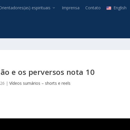
Orientadores(as) espirituais
Imprensa
Contato
English
ão e os perversos nota 10
026
|
Vídeos sumários – shorts e reels