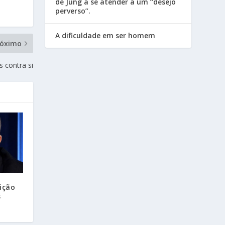
de Jung a se atender a um “desejo
perverso”.
A dificuldade em ser homem
róximo
s contra si
ição
s