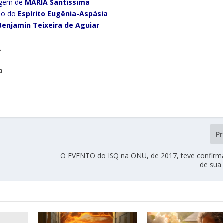
gem de
MARIA Santíssima
ão do
Espírito Eugênia-Aspásia
Benjamin Teixeira de Aguiar
…
a
P
O EVENTO do ISQ na ONU, de 2017, teve confirm
de sua 