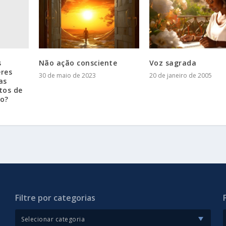
s
Não ação consciente
Voz sagrada
eres
30 de maio de 2023
20 de janeiro de 2005
as
tos de
o?
Filtre por categorias