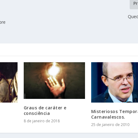
P
e
Qued
bre
Graus de caráter e
Misteriosos Tempor
consciência
Carnavalescos.
8 de janeiro de 2018
25 de janeiro de 2010