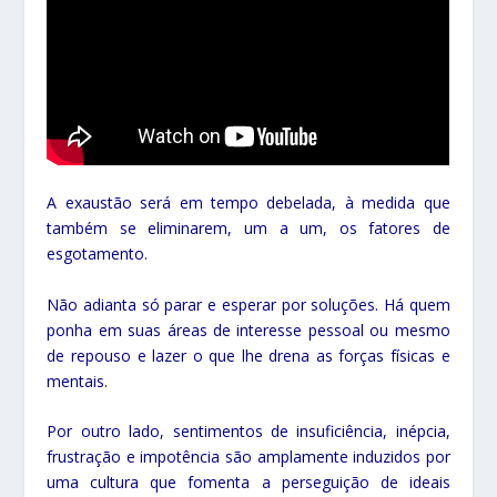
A exaustão será em tempo debelada, à medida que
também se eliminarem, um a um, os fatores de
esgotamento.
Não adianta só parar e esperar por soluções. Há quem
ponha em suas áreas de interesse pessoal ou mesmo
de repouso e lazer o que lhe drena as forças físicas e
mentais.
Por outro lado, sentimentos de insuficiência, inépcia,
frustração e impotência são amplamente induzidos por
uma cultura que fomenta a perseguição de ideais