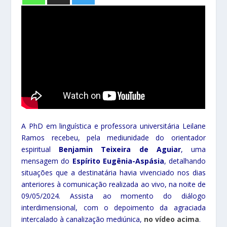
A PhD em linguística e professora universitária Leilane
Ramos recebeu, pela mediunidade do orientador
espiritual
Benjamin Teixeira de Aguiar
, uma
mensagem do
Espírito
Eugênia-Aspásia
, detalhando
situações que a destinatária havia vivenciado nos dias
anteriores à comunicação realizada ao vivo, na noite de
09/05/2024. Assista ao momento do diálogo
interdimensional, com o depoimento da agraciada
intercalado à canalização mediúnica,
no vídeo acima
.