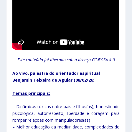
Este conteúdo foi liberado sob a licença CC-BY-SA 4.0
Ao vivo, palestra do orientador espiritual
Benjamin Teixeira de Aguiar (08/02/26)
Temas principais:
– Dinâmicas tóxicas entre pais e filhos(as), honestidade
psicológica, autorrespeito, liberdade e coragem para
romper relações com manipuladores(as)
– Melhor educação da mediunidade, complexidades do