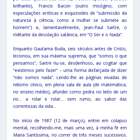
brilhante), Francis Bacon (outro misógino, com
especulações eróticas e esquizoides de “submissão da
natureza à ciência, como a mulher se submete ao
homem”) e, lamentavelmente, Jean-Paul Sartre, o
militante da desolação satânica, em “O Ser e o Nada”.
Enquanto Gautama Buda, seis séculos antes de Cristo,
lecionou, em sua máxima suprema, que “somos o que
pensamos”, Sartre riu-se, desdenhoso, ao cogitar que
“existimos pelo fazer” – uma forma disfarçada de dizer
“não somos nada”. Lendo-lhe as páginas eivadas de
niilismo cínico, em plena sala de aula (de matemática,
no ensino médio), afundei como pedra no leito de um
rio… a rolar e rolar… sem rumo, ao sabor das
correntezas da vida…
No início de 1987 (12 de março), entrei em colapso
mental, recolhendo-me, mais uma vez, à minha fé em
Maria Santíssima, no correr de três meses sucessivos.