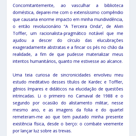
Concomitantemente, ao vasculhar a biblioteca
doméstica, deparei-me com o extensíssimo compêndio
que causaria enorme impacto em minha mundividência,
o então revolucionário “A Terceira Onda”, de Alvin
Toffler, um racionalista-pragmático notável que me
ajudou a descer do círculo das elucubrações
exageradamente abstratas e a fincar os pés no chão da
realidade, a fim de que pudesse materializar meus
intentos humanitários, quanto me estivesse ao alcance.
Uma teia curiosa de sincronicidades envolveu meu
estudo meditativo desses títulos de Kardec e Toffler,
gênios ímpares e didáticos na elucidação de questões
intrincadas. Li o primeiro no Carnaval de 1988 e o
segundo por ocasião do alistamento militar, nesse
mesmo ano, e as imagens da folia e do quartel
remeteram-me ao que tem pautado minha presente
existência física, desde o berço: o combate veemente
por lançar luz sobre as trevas.