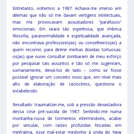
Entretanto, voltemos a 1987. Achava-me imerso em
dilemas que não só me davam vertigens intelectuais,
mas me provocavam assustadores “parafusos”
emocionais. Em seara tão espinhosa, que imbrica
filosofia, paranormalidade e espiritualidade avançada,
não encontrava professores(as) ou conselheiros(as) a
quem recorrer, para dirimir minhas dúvidas tortuosas:
os(as) que ousei consultar zombaram de meu esforço
por pesquisar tais assuntos e tão só me sugeriram,
sumariamente, deixá-los de lado – como se fosse
possível ignorar um conceito novo que, em nível mais
alto de elaboração de raciocínios, questiona o
estabelecido.
Resultado: traumatizei-me, sob a pressão devastadora
dessa crise pré-suicida de 1987. Sentindo-me numa
montanha-russa de tormentos intermináveis, acabei
por vincular, com raízes profundas fincadas em
minh’alma, esse mal-estar medonho à onda do New