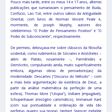
Pouco mais tarde, entre os meus 14 e 17 anos, alternei
publicações que sumariavam o pensamento de Buda,
Confúcio, Lao Tsé, entre outros sábios da Antiguidade
Oriental, com livros de Norman Vincent Peale e,
mormente, de Joseph Murphy, autores dos
celebérrimos “O Poder do Pensamento Positivo” e “O
Poder do Subconsciente”, respectivamente.
De permeio, debruçava-me sobre clássicos da filosofia
ocidental, como rudimentos de Sócrates e Aristóteles –
além de Platão, novamente –, Parmênides e
Demócrito, compulsando ainda, muito superficialmente
embora, algumas obras de pensadores(as) da
modernidade: Descartes (“Discurso do Método” – com
a mais bela argumentação da existência de Deus, a
partir da análise matemática da perfeição de uma
esfera), Thomas More (“Utopia”), Voltaire (impagável),
Schopenhauer (misógino carismático), Immanuel Kant
(com sua pontualidade e ordenação de vida tão
perfeitas quanto sua teoria), Herbert Spencer (rebelde