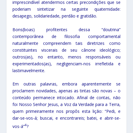
imprescindível atendermos certas precondições que se
poderiam sintetizar na seguinte quaternidade:
desapego, solidariedade, perdão e gratidão.
Bons(boas) profitentes dessa “doutrina”
contemporânea de filosofia comportamental
naturalmente compreendem tais diretrizes como
constituintes viscerais de seu cânone ideológico;
outros(as), no entanto, menos responsáveis ou
experimentados(as), negligenciam-nos irrefletida e
lastimavelmente.
Em outras palavras, embora aparentemente se
proclamem novidades, apenas as tintas são novas – o
conteúdo permanece intocado. Afinal de contas, não
foi Nosso Senhor Jesus, a Voz da Verdade para a Terra,
quem primeiramente nos propôs esta lição: “Pedi, e
dar-se-vos-á; buscai, e encontrareis; batei, e abrir-se-
4
vos-á”
?