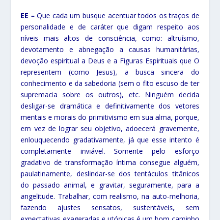
EE –
Que cada um busque acentuar todos os traços de
personalidade e de caráter que digam respeito aos
níveis mais altos de consciência, como: altruísmo,
devotamento e abnegação a causas humanitárias,
devoção espiritual a Deus e a Figuras Espirituais que O
representem (como Jesus), a busca sincera do
conhecimento e da sabedoria (sem o fito escuso de ter
supremacia sobre os outros), etc. Ninguém decida
desligar-se dramática e definitivamente dos vetores
mentais e morais do primitivismo em sua alma, porque,
em vez de lograr seu objetivo, adoecerá gravemente,
enlouquecendo gradativamente, já que esse intento é
completamente inviável. Somente pelo esforço
gradativo de transformação íntima consegue alguém,
paulatinamente, deslindar-se dos tentáculos titânicos
do passado animal, e gravitar, seguramente, para a
angelitude. Trabalhar, com realismo, na auto-melhoria,
fazendo ajustes sensatos, sustentáveis, sem
expectativas exageradas e utópicas é um bom caminho